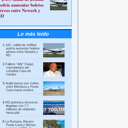
odría aumentar boletos
éreos entre Newark y
RD
Lo más leído
JAC: salida de JetBlue
podría aumentar boletos
aéreos entre Newark y
RD
Fallece “Alfy” Fanjul,
copropietario del
complejo Casa de
Campo
Arajet pausa sus vuelos
entre Mendoza y Punta
Cana hasta octubre
RD pulveriza récord en
llegadas con 7,7
millones de visitantes
hasta julio
La Romana, Bávaro-
Punta Cana y Miches