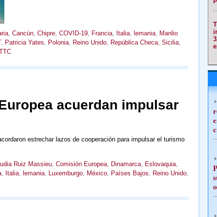
T
i
ria
,
Cancún
,
Chipre
,
COVID-19
,
Francia
,
Italia
,
lemania
,
Manlio
3
T
,
Patricia Yates
,
Polonia
,
Reino Unido
,
República Checa
,
Sicilia
,
e
TTC
 Europea acuerdan impulsar
r
e
c
cordaron estrechar lazos de cooperación para impulsar el turismo
udia Ruiz Massieu
,
Comisión Europea
,
Dinamarca
,
Eslovaquia
,
P
a
,
Italia
,
lemania
,
Luxemburgo
,
México
,
Países Bajos
,
Reino Unido
,
s
o