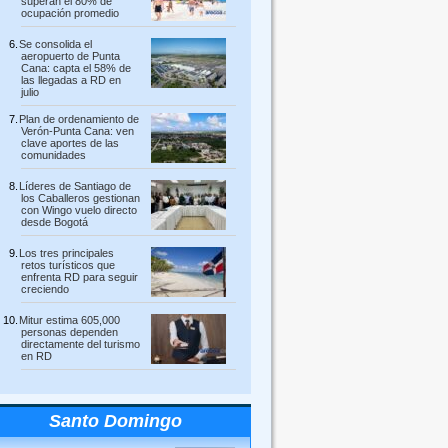
superan el 80% de
ocupación promedio
Se consolida el
aeropuerto de Punta
Cana: capta el 58% de
las llegadas a RD en
julio
Plan de ordenamiento de
Verón-Punta Cana: ven
clave aportes de las
comunidades
Líderes de Santiago de
los Caballeros gestionan
con Wingo vuelo directo
desde Bogotá
Los tres principales
retos turísticos que
enfrenta RD para seguir
creciendo
Mitur estima 605,000
personas dependen
directamente del turismo
en RD
Santo Domingo