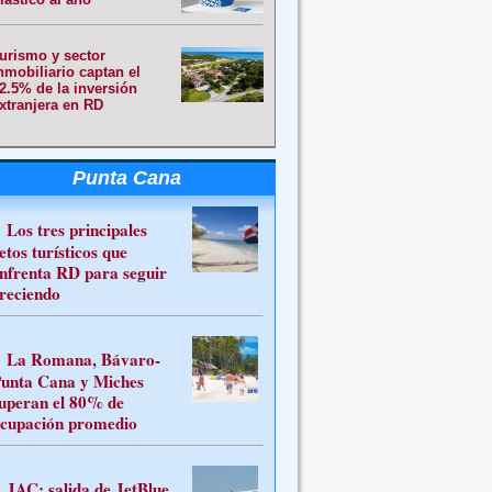
urismo y sector
nmobiliario captan el
2.5% de la inversión
xtranjera en RD
Punta Cana
Los tres principales
etos turísticos que
nfrenta RD para seguir
reciendo
La Romana, Bávaro-
unta Cana y Miches
uperan el 80% de
cupación promedio
JAC: salida de JetBlue