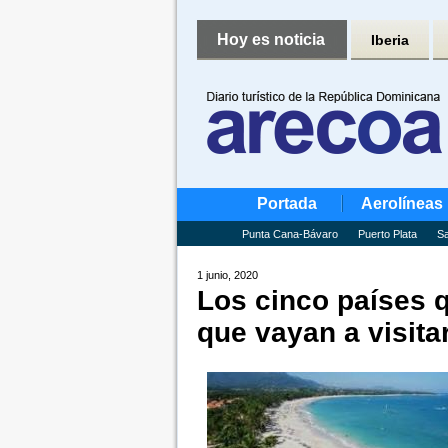
Hoy es noticia
Iberia
Portada
Aerolíneas
Punta Cana-Bávaro
Puerto Plata
Sa
1 junio, 2020
Los cinco países q
que vayan a visita