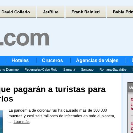
David Collado
JetBlue
Frank Rainieri
Bahía Pri
Hoteles
Cruceros
Agencias de viajes
nto Domingo
Pedernales-Cabo Rojo
Samaná
Santiago
Romana-Bayahíbe
ue pagarán a turistas para
Úl
rlos
D
c
h
La pandemia de coronavirus ha causado más de 360.000
muertes y casi seis millones de infectados en todo el planeta,
…
Leer más
U
2
p