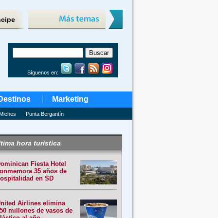
ncipe
Síguenos en:
Destinos
Marketing
Miches
Punta Bergantín
tima hora turística
ominican Fiesta Hotel
onmemora 35 años de
ospitalidad en SD
nited Airlines elimina
50 millones de vasos de
lástico al año