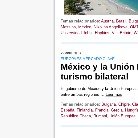
Temas relacionados:
Austria
,
Brasil
,
Bulga
Messina
,
México
,
Nikolina Angelkova
,
OM
Universidad Johns Hopkins
,
VisitBritain
,
W
22 abril, 2013
EUROPA ES MERCADO CLAVE
México y la Unión
turismo bilateral
El gobierno de México y la Unión Europea a
entre ambas regiones….
Leer más
Temas relacionados:
Bulgaria
,
Chipre
,
Cla
España
,
Finlandia
,
Francia
,
Grecia
,
Hungrí
República Checa
,
Rumani
,
Unión Europea