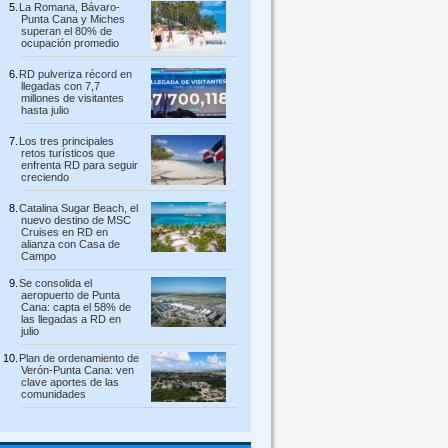
La Romana, Bávaro-
Punta Cana y Miches
superan el 80% de
ocupación promedio
RD pulveriza récord en
llegadas con 7,7
millones de visitantes
hasta julio
Los tres principales
retos turísticos que
enfrenta RD para seguir
creciendo
Catalina Sugar Beach, el
nuevo destino de MSC
Cruises en RD en
alianza con Casa de
Campo
Se consolida el
aeropuerto de Punta
Cana: capta el 58% de
las llegadas a RD en
julio
Plan de ordenamiento de
Verón-Punta Cana: ven
clave aportes de las
comunidades