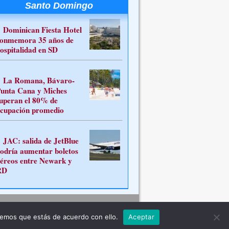
Santo Domingo
Dominican Fiesta Hotel
onmemora 35 años de
ospitalidad en SD
La Romana, Bávaro-
unta Cana y Miches
uperan el 80% de
cupación promedio
JAC: salida de JetBlue
odría aumentar boletos
éreos entre Newark y
RD
Contacto
remos que estás de acuerdo con ello.
Aceptar
ferente