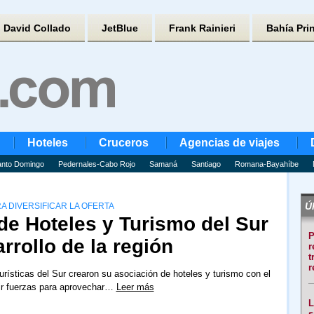
David Collado
JetBlue
Frank Rainieri
Bahía Pri
Hoteles
Cruceros
Agencias de viajes
nto Domingo
Pedernales-Cabo Rojo
Samaná
Santiago
Romana-Bayahíbe
Úl
 DIVERSIFICAR LA OFERTA
de Hoteles y Turismo del Sur
P
rrollo de la región
r
t
r
rísticas del Sur crearon su asociación de hoteles y turismo con el
nir fuerzas para aprovechar…
Leer más
L
s