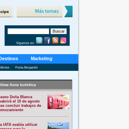
ncipe
Síguenos en:
Destinos
Marketing
Miches
Punta Bergantín
tima hora turística
aseo Doña Blanca
eabrirá el 10 de agosto
ras concluir trabajos de
emozamiento
a IATA evalúa utilizar
argazo para la