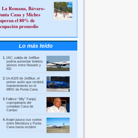
La Romana, Bávaro-
unta Cana y Miches
uperan el 80% de
cupación promedio
Lo más leído
JAC: salida de JetBlue
podría aumentar boletos
aéreos entre Newark y
RD
Un A320 de JetBlue, el
primer avión que recibirá
mantenimiento en el
MRO de Punta Cana
Fallece “Alfy” Fanjul,
copropietario del
complejo Casa de
Campo
Arajet pausa sus vuelos
entre Mendoza y Punta
Cana hasta octubre