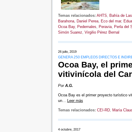
Temas relacionados:
AHTS
,
Bahía de Las
Barahona
,
Daniel Perea
,
Eco del mar
,
Edua
Ocoa Bay
,
Pedernales
,
Peravia
,
Perla del 
Simón Suarez
,
Virgilio Pérez Bernal
26 julio, 2019
GENERA 250 EMPLEOS DIRECTOS E INDI
Ocoa Bay, el prime
vitivinícola del Ca
Por
A.G.
Ocoa Bay es el primer proyecto turístico vit
un…
Leer más
Temas relacionados:
CEI-RD
,
María Claud
4 octubre, 2017