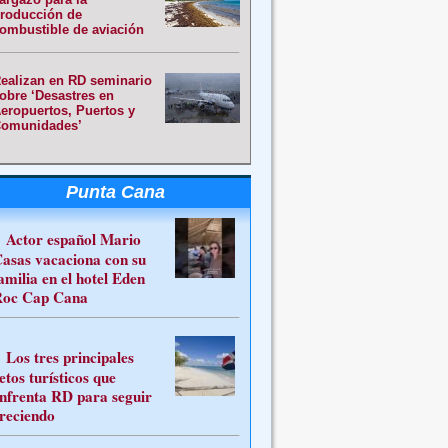
roducción de
ombustible de aviación
ealizan en RD seminario
obre ‘Desastres en
eropuertos, Puertos y
omunidades’
Punta Cana
Actor español Mario
asas vacaciona con su
amilia en el hotel Eden
oc Cap Cana
Los tres principales
etos turísticos que
nfrenta RD para seguir
reciendo