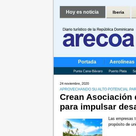
Hoy es noticia
Iberia
Portada
Aerolíneas
Punta Cana-Bávaro
Puerto Plata
Sa
24 noviembre, 2020
APROVECHANDO SU ALTO POTENCIAL PARA
Crean Asociación 
para impulsar desa
Las empresas tu
propósito de u