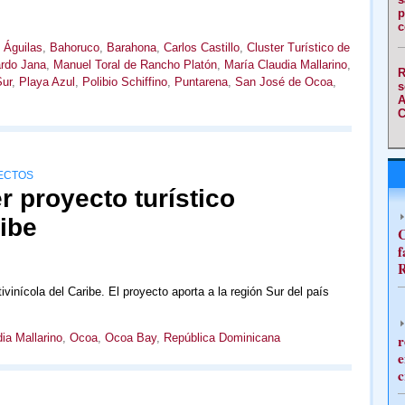
p
c
 Águilas
,
Bahoruco
,
Barahona
,
Carlos Castillo
,
Cluster Turístico de
rdo Jana
,
Manuel Toral de Rancho Platón
,
María Claudia Mallarino
,
R
Sur
,
Playa Azul
,
Polibio Schiffino
,
Puntarena
,
San José de Ocoa
,
s
A
C
RECTOS
r proyecto turístico
ribe
C
f
R
ivinícola del Caribe. El proyecto aporta a la región Sur del país
ia Mallarino
,
Ocoa
,
Ocoa Bay
,
República Dominicana
r
e
c