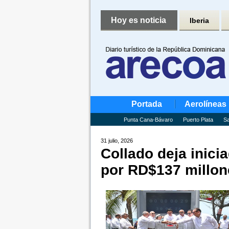
Hoy es noticia
Iberia
Portada
Aerolíneas
Punta Cana-Bávaro
Puerto Plata
Sa
31 julio, 2026
Collado deja inici
por RD$137 millon