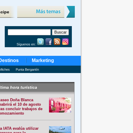
ncipe
Síguenos en:
Destinos
Marketing
Miches
Punta Bergantín
tima hora turística
aseo Doña Blanca
eabrirá el 10 de agosto
ras concluir trabajos de
emozamiento
a IATA evalúa utilizar
argazo para la