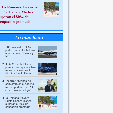
La Romana, Bávaro-
unta Cana y Miches
uperan el 80% de
cupación promedio
Lo más leído
JAC: salida de JetBlue
podría aumentar boletos
aéreos entre Newark y
RD
Un A320 de JetBlue, el
primer avión que recibirá
mantenimiento en el
MRO de Punta Cana
Escarrer: “Miches se
convertirá en el destino
más importante de RD
en el turismo de lujo”
La Romana, Bávaro-
Punta Cana y Miches
superan el 80% de
ocupación promedio