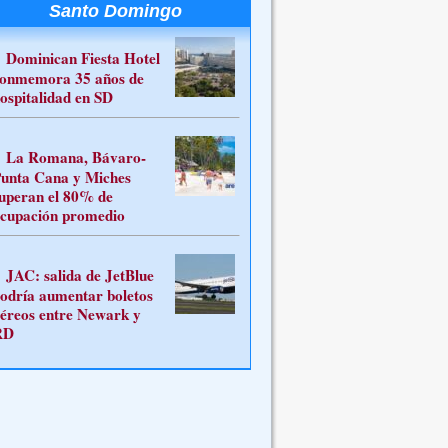
Santo Domingo
Dominican Fiesta Hotel
onmemora 35 años de
ospitalidad en SD
La Romana, Bávaro-
unta Cana y Miches
uperan el 80% de
cupación promedio
JAC: salida de JetBlue
odría aumentar boletos
éreos entre Newark y
RD