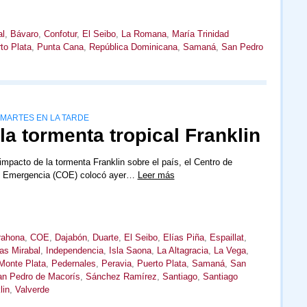
al
,
Bávaro
,
Confotur
,
El Seibo
,
La Romana
,
María Trinidad
to Plata
,
Punta Cana
,
República Dominicana
,
Samaná
,
San Pedro
 MARTES EN LA TARDE
la tormenta tropical Franklin
 impacto de la tormenta Franklin sobre el país, el Centro de
e Emergencia (COE) colocó ayer…
Leer más
rahona
,
COE
,
Dajabón
,
Duarte
,
El Seibo
,
Elías Piña
,
Espaillat
,
s Mirabal
,
Independencia
,
Isla Saona
,
La Altagracia
,
La Vega
,
Monte Plata
,
Pedernales
,
Peravia
,
Puerto Plata
,
Samaná
,
San
n Pedro de Macorís
,
Sánchez Ramírez
,
Santiago
,
Santiago
lin
,
Valverde