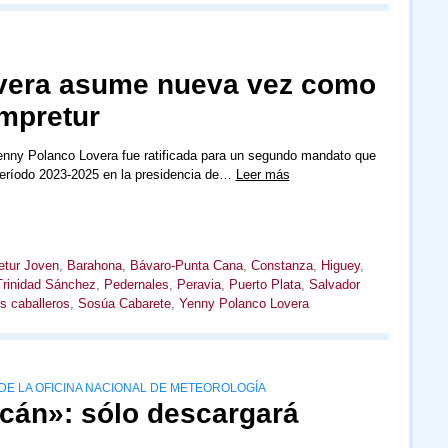
vera asume nueva vez como
mpretur
Yenny Polanco Lovera fue ratificada para un segundo mandato que
eríodo 2023-2025 en la presidencia de…
Leer más
tur Joven
,
Barahona
,
Bávaro-Punta Cana
,
Constanza
,
Higuey
,
Trinidad Sánchez
,
Pedernales
,
Peravia
,
Puerto Plata
,
Salvador
s caballeros
,
Sosúa Cabarete
,
Yenny Polanco Lovera
DE LA OFICINA NACIONAL DE METEOROLOGÍA
acán»: sólo descargará