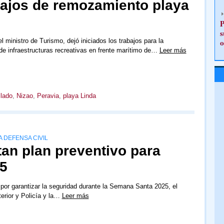
abajos de remozamiento playa
P
s
o
l ministro de Turismo, dejó iniciados los trabajos para la
de infraestructuras recreativas en frente marítimo de…
Leer más
lado
,
Nizao
,
Peravia
,
playa Linda
A DEFENSA CIVIL
an plan preventivo para
5
por garantizar la seguridad durante la Semana Santa 2025, el
terior y Policía y la…
Leer más