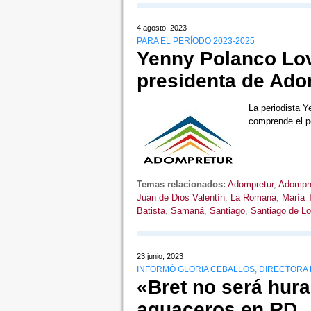
4 agosto, 2023
PARA EL PERÍODO 2023-2025
Yenny Polanco Lo
presidenta de Ado
La periodista 
comprende el p
Temas relacionados:
Adompretur
,
Adompre
Juan de Dios Valentín
,
La Romana
,
María 
Batista
,
Samaná
,
Santiago
,
Santiago de Lo
23 junio, 2023
INFORMÓ GLORIA CEBALLOS, DIRECTORA 
«Bret no será hur
aguaceros en RD