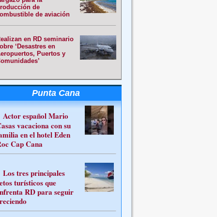
roducción de
ombustible de aviación
ealizan en RD seminario
obre ‘Desastres en
eropuertos, Puertos y
omunidades’
Punta Cana
Actor español Mario
asas vacaciona con su
amilia en el hotel Eden
oc Cap Cana
Los tres principales
etos turísticos que
nfrenta RD para seguir
reciendo