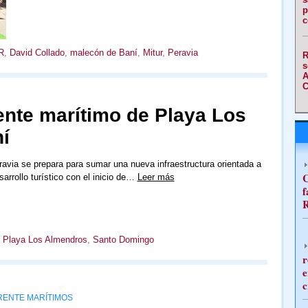
p
c
R
,
David Collado
,
malecón de Baní
,
Mitur
,
Peravia
R
s
A
C
rente marítimo de Playa Los
í
ravia se prepara para sumar una nueva infraestructura orientada a
C
sarrollo turístico con el inicio de…
Leer más
f
R
,
Playa Los Almendros
,
Santo Domingo
r
e
c
RENTE MARÍTIMOS