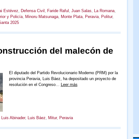
ai Estévez
,
Defensa Civil
,
Faride Raful
,
Juan Salas
,
La Romana
,
rior y Policía
,
Minoru Matsunaga
,
Monte Plata
,
Peravia
,
Politur
,
anta 2025
construcción del malecón de
El diputado del Partido Revolucionario Moderno (PRM) por la
provincia Peravia, Luis Báez, ha depositado un proyecto de
resolución en el Congreso…
Leer más
,
Luis Abinader
,
Luis Báez
,
Mitur
,
Peravia