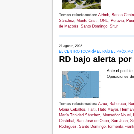
Temas relacionados:
Airbnb
,
Banco Centr
Sánchez
,
Monte Cristi
,
ONE
,
Peravia
,
Puer
de Macorís
,
Santo Domingo
,
Situr
21 agosto, 2023
EL CENTRO TOCARÍA EL PAÍS EL PRÓXIMO
RD bajo alerta por 
Ante el posible
Operaciones d
Temas relacionados:
Azua
,
Bahoruco
,
Ba
Gloria Ceballos
,
Haití
,
Hato Mayor
,
Hermana
María Trinidad Sánchez
,
Monseñor Nouel
,
Cristóbal
,
San José de Ocoa
,
San Juan
,
Sa
Rodríguez
,
Santo Domingo
,
tormenta Frank