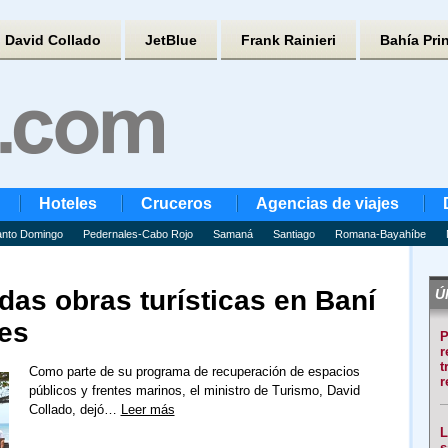
David Collado
JetBlue
Frank Rainieri
Bahía Pri
Hoteles
Cruceros
Agencias de viajes
nto Domingo
Pedernales-Cabo Rojo
Samaná
Santiago
Romana-Bayahíbe
adas obras turísticas en Baní
Úl
es
P
r
t
Como parte de su programa de recuperación de espacios
r
públicos y frentes marinos, el ministro de Turismo, David
Collado, dejó…
Leer más
L
s