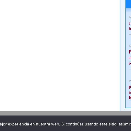
c
h
P
s
o
p
a
Publicidad
Redacción
jor experiencia en nuestra web. Si continúas usando este sitio, asumi
ncia legal
Todos los derechos reservados
Grupo Pre