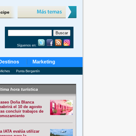
ncipe
Síguenos en:
Destinos
Marketing
Miches
Punta Bergantín
tima hora turística
aseo Doña Blanca
eabrirá el 10 de agosto
ras concluir trabajos de
emozamiento
a IATA evalúa utilizar
argazo para la