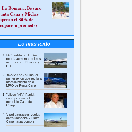
La Romana, Bávaro-
unta Cana y Miches
uperan el 80% de
cupación promedio
Lo más leído
JAC: salida de JetBlue
podría aumentar boletos
aéreos entre Newark y
RD
Un A320 de JetBlue, el
primer avión que recibirá
mantenimiento en el
MRO de Punta Cana
Fallece “Alfy” Fanjul,
copropietario del
complejo Casa de
Campo
Arajet pausa sus vuelos
entre Mendoza y Punta
Cana hasta octubre