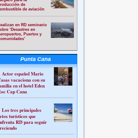
roducción de
ombustible de aviación
ealizan en RD seminario
obre ‘Desastres en
eropuertos, Puertos y
omunidades’
Punta Cana
Actor español Mario
asas vacaciona con su
amilia en el hotel Eden
oc Cap Cana
Los tres principales
etos turísticos que
nfrenta RD para seguir
reciendo