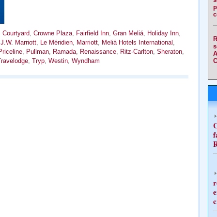
p
c
,
Courtyard
,
Crowne Plaza
,
Fairfield Inn
,
Gran Meliá
,
Holiday Inn
,
R
,
J.W. Marriott
,
Le Méridien
,
Marriott
,
Meliá Hotels International
,
s
Priceline
,
Pullman
,
Ramada
,
Renaissance
,
Ritz-Carlton
,
Sheraton
,
A
ravelodge
,
Tryp
,
Westin
,
Wyndham
C
C
f
R
r
e
c