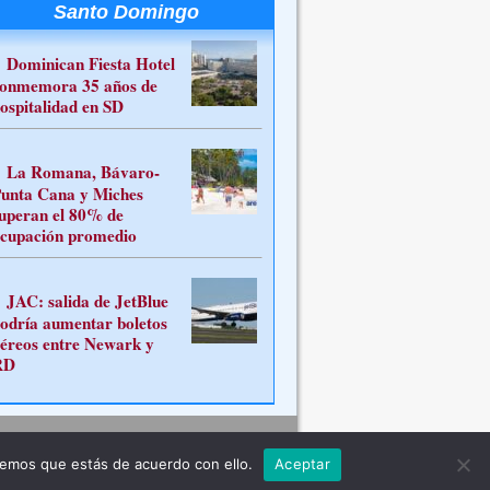
Santo Domingo
Dominican Fiesta Hotel
onmemora 35 años de
ospitalidad en SD
La Romana, Bávaro-
unta Cana y Miches
uperan el 80% de
cupación promedio
JAC: salida de JetBlue
odría aumentar boletos
éreos entre Newark y
RD
Contacto
remos que estás de acuerdo con ello.
Aceptar
ferente