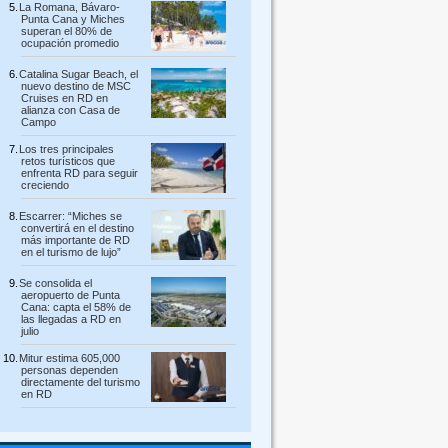
La Romana, Bávaro-
Punta Cana y Miches
superan el 80% de
ocupación promedio
Catalina Sugar Beach, el
nuevo destino de MSC
Cruises en RD en
alianza con Casa de
Campo
Los tres principales
retos turísticos que
enfrenta RD para seguir
creciendo
Escarrer: “Miches se
convertirá en el destino
más importante de RD
en el turismo de lujo”
Se consolida el
aeropuerto de Punta
Cana: capta el 58% de
las llegadas a RD en
julio
Mitur estima 605,000
personas dependen
directamente del turismo
en RD