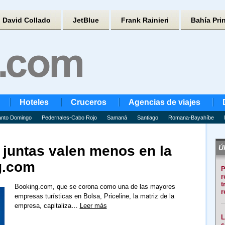
David Collado
JetBlue
Frank Rainieri
Bahía Pri
Hoteles
Cruceros
Agencias de viajes
nto Domingo
Pedernales-Cabo Rojo
Samaná
Santiago
Romana-Bayahíbe
 juntas valen menos en la
Úl
g.com
P
r
t
Booking.com, que se corona como una de las mayores
r
empresas turísticas en Bolsa, Priceline, la matriz de la
empresa, capitaliza…
Leer más
L
s