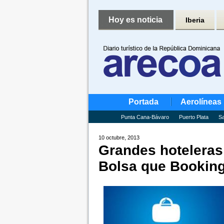
Hoy es noticia
Iberia
Portada
Aerolíneas
Punta Cana-Bávaro
Puerto Plata
Sa
10 octubre, 2013
Grandes hoteleras
Bolsa que Bookin