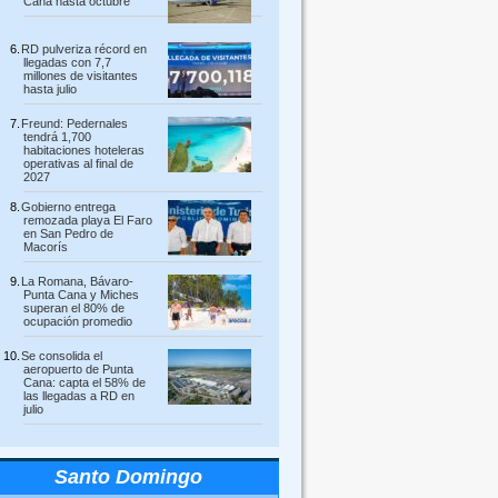
Cana hasta octubre
RD pulveriza récord en
llegadas con 7,7
millones de visitantes
hasta julio
Freund: Pedernales
tendrá 1,700
habitaciones hoteleras
operativas al final de
2027
Gobierno entrega
remozada playa El Faro
en San Pedro de
Macorís
La Romana, Bávaro-
Punta Cana y Miches
superan el 80% de
ocupación promedio
Se consolida el
aeropuerto de Punta
Cana: capta el 58% de
las llegadas a RD en
julio
Santo Domingo