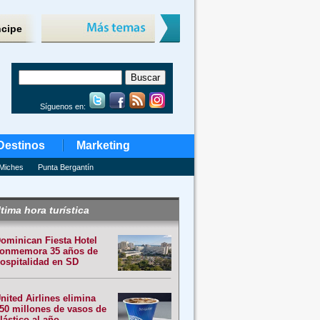
ncipe
Síguenos en:
Destinos
Marketing
Miches
Punta Bergantín
tima hora turística
ominican Fiesta Hotel
onmemora 35 años de
ospitalidad en SD
nited Airlines elimina
50 millones de vasos de
lástico al año