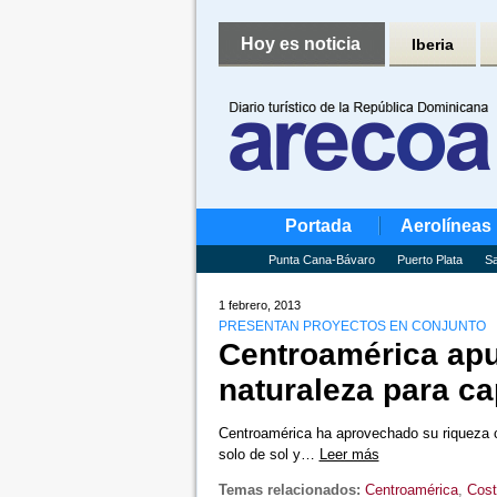
Hoy es noticia
Iberia
Portada
Aerolíneas
Punta Cana-Bávaro
Puerto Plata
Sa
1 febrero, 2013
PRESENTAN PROYECTOS EN CONJUNTO
Centroamérica apue
naturaleza para ca
Centroamérica ha aprovechado su riqueza c
solo de sol y…
Leer más
Temas relacionados:
Centroamérica
,
Cost