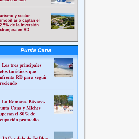
urismo y sector
nmobiliario captan el
2.5% de la inversión
xtranjera en RD
Punta Cana
Los tres principales
etos turísticos que
nfrenta RD para seguir
reciendo
La Romana, Bávaro-
unta Cana y Miches
uperan el 80% de
cupación promedio
JAC: salida de JetBlue