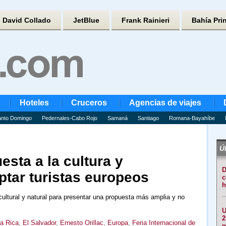
David Collado
JetBlue
Frank Rainieri
Bahía Pri
Hoteles
Cruceros
Agencias de viajes
nto Domingo
Pedernales-Cabo Rojo
Samaná
Santiago
Romana-Bayahíbe
Úl
sta a la cultura y
D
ptar turistas europeos
c
h
ultural y natural para presentar una propuesta más amplia y no
U
2
a Rica
,
El Salvador
,
Ernesto Orillac
,
Europa
,
Feria Internacional de
p