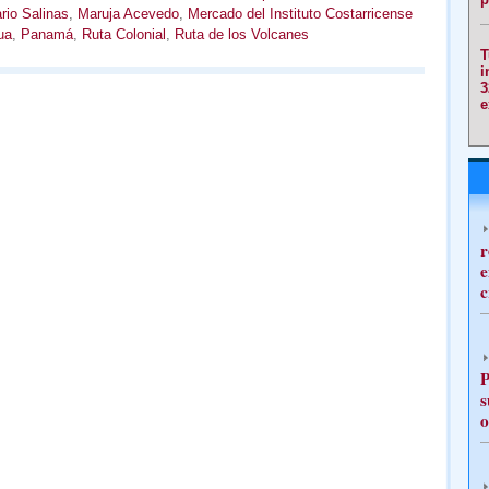
rio Salinas
,
Maruja Acevedo
,
Mercado del Instituto Costarricense
ua
,
Panamá
,
Ruta Colonial
,
Ruta de los Volcanes
T
i
3
e
r
e
c
P
s
o