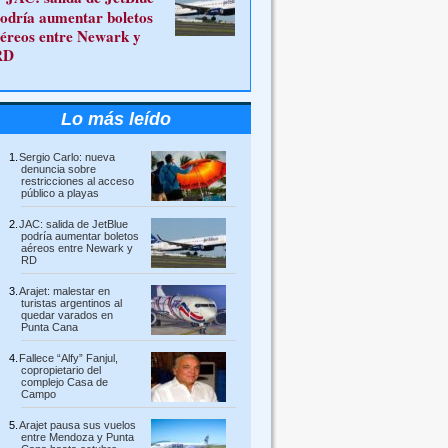
odría aumentar boletos
éreos entre Newark y
RD
Lo más leído
Sergio Carlo: nueva
denuncia sobre
restricciones al acceso
público a playas
JAC: salida de JetBlue
podría aumentar boletos
aéreos entre Newark y
RD
Arajet: malestar en
turistas argentinos al
quedar varados en
Punta Cana
Fallece “Alfy” Fanjul,
copropietario del
complejo Casa de
Campo
Arajet pausa sus vuelos
entre Mendoza y Punta