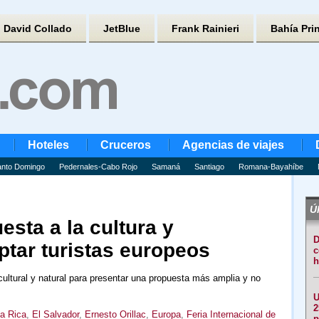
David Collado
JetBlue
Frank Rainieri
Bahía Pri
Hoteles
Cruceros
Agencias de viajes
nto Domingo
Pedernales-Cabo Rojo
Samaná
Santiago
Romana-Bayahíbe
Úl
sta a la cultura y
D
ptar turistas europeos
c
h
ultural y natural para presentar una propuesta más amplia y no
U
2
a Rica
,
El Salvador
,
Ernesto Orillac
,
Europa
,
Feria Internacional de
p