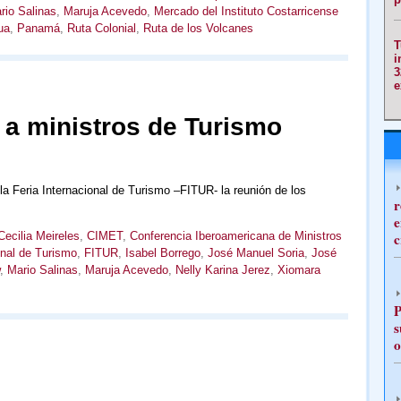
rio Salinas
,
Maruja Acevedo
,
Mercado del Instituto Costarricense
ua
,
Panamá
,
Ruta Colonial
,
Ruta de los Volcanes
T
i
3
e
a ministros de Turismo
la Feria Internacional de Turismo –FITUR- la reunión de los
r
e
Cecilia Meireles
,
CIMET
,
Conferencia Iberoamericana de Ministros
c
onal de Turismo
,
FITUR
,
Isabel Borrego
,
José Manuel Soria
,
José
,
Mario Salinas
,
Maruja Acevedo
,
Nelly Karina Jerez
,
Xiomara
P
s
o