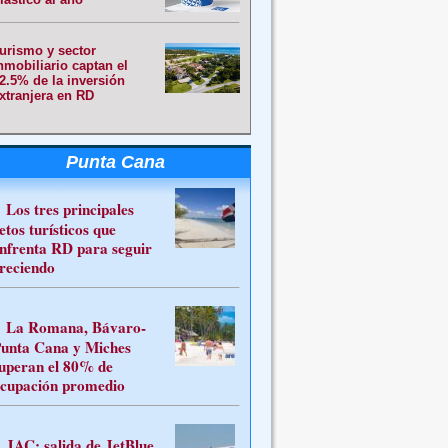
urismo y sector
nmobiliario captan el
2.5% de la inversión
xtranjera en RD
Punta Cana
Los tres principales
etos turísticos que
nfrenta RD para seguir
reciendo
La Romana, Bávaro-
unta Cana y Miches
uperan el 80% de
cupación promedio
JAC: salida de JetBlue