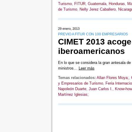
Turismo
,
FITUR
,
Guatemala
,
Honduras
,
Ma
de Turismo
,
Nelly Jerez Caballero
,
Nicarag
29 enero, 2013
PREVIO A FITUR CON 100 EMPRESARIOS
CIMET 2013 acoge 
iberoamericanos
En lo que se considera la gran antesala de 
ministros…
Leer más
Temas relacionados:
Allan Flores Moya;
,
y Empresarios de Turismo
,
Feria Internaci
Napoleón Duarte
,
Juan Carlos I.
,
Know-how
Martínez Iglesias;