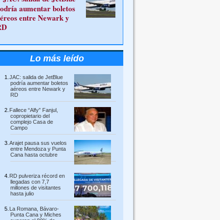
odría aumentar boletos
éreos entre Newark y
RD
Lo más leído
JAC: salida de JetBlue
podría aumentar boletos
aéreos entre Newark y
RD
Fallece “Alfy” Fanjul,
copropietario del
complejo Casa de
Campo
Arajet pausa sus vuelos
entre Mendoza y Punta
Cana hasta octubre
RD pulveriza récord en
llegadas con 7,7
millones de visitantes
hasta julio
La Romana, Bávaro-
Punta Cana y Miches