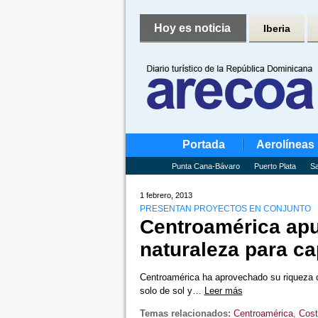
Hoy es noticia
Iberia
Portada
Aerolíneas
Punta Cana-Bávaro
Puerto Plata
Sa
1 febrero, 2013
PRESENTAN PROYECTOS EN CONJUNTO
Centroamérica apue
naturaleza para ca
Centroamérica ha aprovechado su riqueza c
solo de sol y…
Leer más
Temas relacionados:
Centroamérica
,
Cost