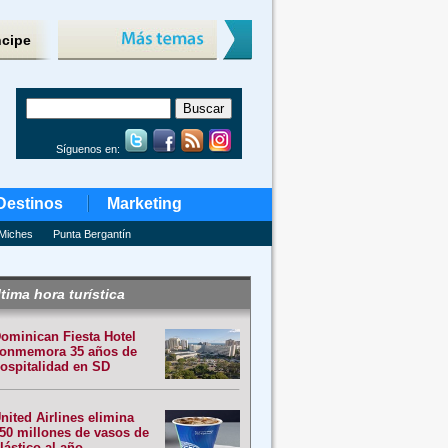
ncipe
Síguenos en:
Destinos
Marketing
Miches
Punta Bergantín
tima hora turística
ominican Fiesta Hotel
onmemora 35 años de
ospitalidad en SD
nited Airlines elimina
50 millones de vasos de
lástico al año