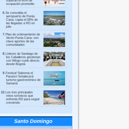
superan el 80% de
ocupación promedio
Se consolida el
aeropuerto de Punta
Cana: capta el 58% de
las llegadas a RD en
julio
Plan de ordenamiento de
Verón-Punta Cana: ven
clave aportes de las
comunidades
Líderes de Santiago de
los Caballeros gestionan
con Wingo vuelo directo
desde Bogotá
Festival ‘Saborea el
Paraíso’ fortalecerá
turismo gastronómico de
Samaná
Los tres principales
retos turísticos que
enfrenta RD para seguir
creciendo
Santo Domingo