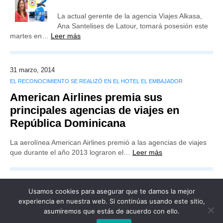
La actual gerente de la agencia Viajes Alkasa,
Ana Santelises de Latour, tomará posesión este
martes en…
Leer más
31 marzo, 2014
EL RECONOCIMIENTO SE REALIZÓ EN EL HOTEL EL EMBAJADOR
American Airlines premia sus
principales agencias de viajes en
República Dominicana
La aerolínea American Airlines premió a las agencias de viajes
que durante el año 2013 lograron el…
Leer más
Usamos cookies para asegurar que te damos la mejor
experiencia en nuestra web. Si continúas usando este sitio,
asumiremos que estás de acuerdo con ello.
Publicidad
Redacción
Contacto