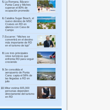
La Romana, Bávaro-
Punta Cana y Miches
superan el 80% de
ocupación promedio
Catalina Sugar Beach, el
nuevo destino de MSC
Cruises en RD en
alianza con Casa de
Campo
Escarrer: “Miches se
convertirá en el destino
más importante de RD
en el turismo de lujo”
Los tres principales
retos turísticos que
enfrenta RD para seguir
creciendo
Se consolida el
aeropuerto de Punta
Cana: capta el 58% de
las llegadas a RD en
julio
Mitur estima 605,000
personas dependen
directamente del turismo
en RD