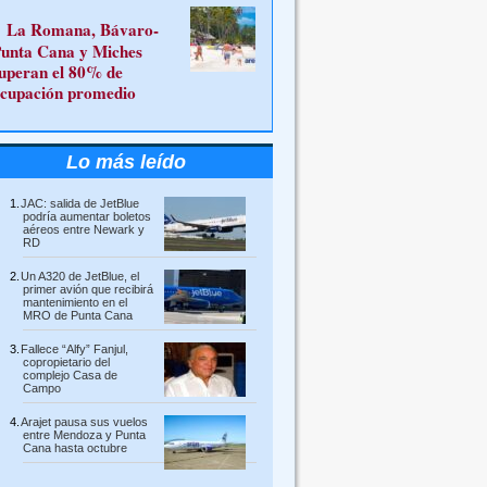
La Romana, Bávaro-
unta Cana y Miches
uperan el 80% de
cupación promedio
Lo más leído
JAC: salida de JetBlue
podría aumentar boletos
aéreos entre Newark y
RD
Un A320 de JetBlue, el
primer avión que recibirá
mantenimiento en el
MRO de Punta Cana
Fallece “Alfy” Fanjul,
copropietario del
complejo Casa de
Campo
Arajet pausa sus vuelos
entre Mendoza y Punta
Cana hasta octubre