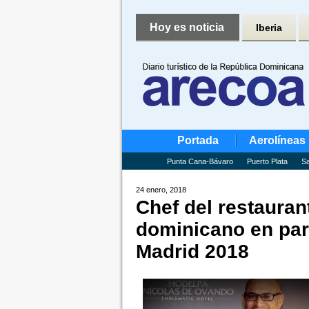
Hoy es noticia
Iberia
Portada
Aerolíneas
Punta Cana-Bávaro
Puerto Plata
Sa
24 enero, 2018
Chef del restaura
dominicano en part
Madrid 2018