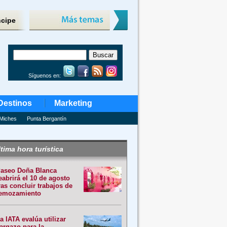
ncipe
Síguenos en:
Destinos
Marketing
Miches
Punta Bergantín
tima hora turística
aseo Doña Blanca
eabrirá el 10 de agosto
ras concluir trabajos de
emozamiento
a IATA evalúa utilizar
argazo para la