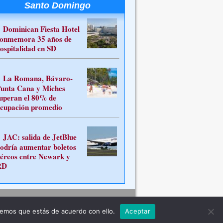
Santo Domingo
Dominican Fiesta Hotel
onmemora 35 años de
ospitalidad en SD
La Romana, Bávaro-
unta Cana y Miches
uperan el 80% de
cupación promedio
JAC: salida de JetBlue
odría aumentar boletos
éreos entre Newark y
RD
Contacto
remos que estás de acuerdo con ello.
Aceptar
ferente