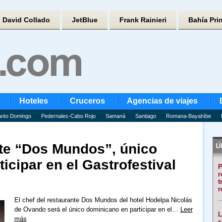
David Collado
JetBlue
Frank Rainieri
Bahía Pri
Hoteles
Cruceros
Agencias de viajes
nto Domingo
Pedernales-Cabo Rojo
Samaná
Santiago
Romana-Bayahíbe
nte “Dos Mundos”, único
Úl
icipar en el Gastrofestival
P
r
t
r
El chef del restaurante Dos Mundos del hotel Hodelpa Nicolás
de Ovando será el único dominicano en participar en el…
Leer
L
más
s