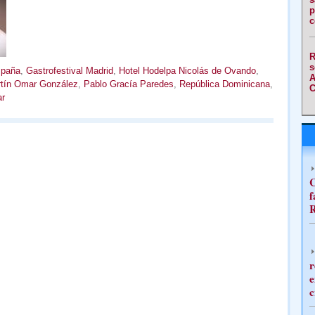
p
c
R
s
paña
,
Gastrofestival Madrid
,
Hotel Hodelpa Nicolás de Ovando
,
A
tín Omar González
,
Pablo Gracía Paredes
,
República Dominicana
,
C
ar
C
f
R
r
e
c