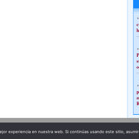
c
h
P
s
o
p
a
Publicidad
Redacción
jor experiencia en nuestra web. Si continúas usando este sitio, asumi
ncia legal
Todos los derechos reservados
Grupo Pre