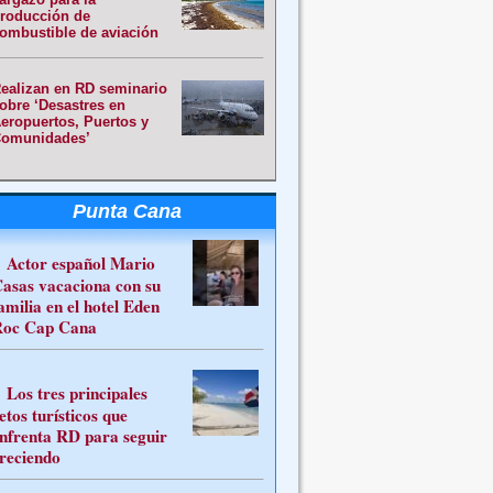
roducción de
ombustible de aviación
ealizan en RD seminario
obre ‘Desastres en
eropuertos, Puertos y
omunidades’
Punta Cana
Actor español Mario
asas vacaciona con su
amilia en el hotel Eden
oc Cap Cana
Los tres principales
etos turísticos que
nfrenta RD para seguir
reciendo