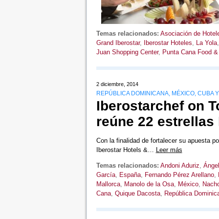
Temas relacionados:
Asociación de Hotel
Grand Iberostar
,
Iberostar Hoteles
,
La Yola
Juan Shopping Center
,
Punta Cana Food & 
2 diciembre, 2014
REPÚBLICA DOMINICANA, MÉXICO, CUBA 
Iberostarchef on T
reúne 22 estrellas
Con la finalidad de fortalecer su apuesta 
Iberostar Hotels &…
Leer más
Temas relacionados:
Andoni Aduriz
,
Ángel
García
,
España
,
Fernando Pérez Arellano
,
Mallorca
,
Manolo de la Osa
,
México
,
Nach
Cana
,
Quique Dacosta
,
República Dominic