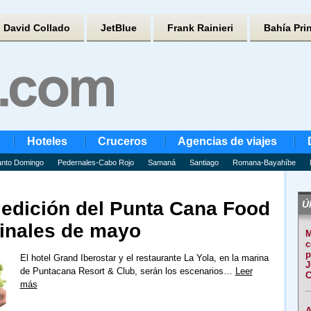
David Collado
JetBlue
Frank Rainieri
Bahía Pri
Hoteles
Cruceros
Agencias de viajes
nto Domingo
Pedernales-Cabo Rojo
Samaná
Santiago
Romana-Bayahíbe
 edición del Punta Cana Food
Úl
finales de mayo
M
c
p
El hotel Grand Iberostar y el restaurante La Yola, en la marina
J
de Puntacana Resort & Club, serán los escenarios…
Leer
C
más
A