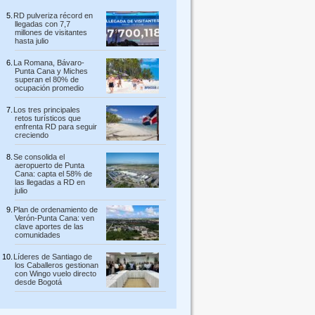
RD pulveriza récord en
llegadas con 7,7
millones de visitantes
hasta julio
La Romana, Bávaro-
Punta Cana y Miches
superan el 80% de
ocupación promedio
Los tres principales
retos turísticos que
enfrenta RD para seguir
creciendo
Se consolida el
aeropuerto de Punta
Cana: capta el 58% de
las llegadas a RD en
julio
Plan de ordenamiento de
Verón-Punta Cana: ven
clave aportes de las
comunidades
Líderes de Santiago de
los Caballeros gestionan
con Wingo vuelo directo
desde Bogotá