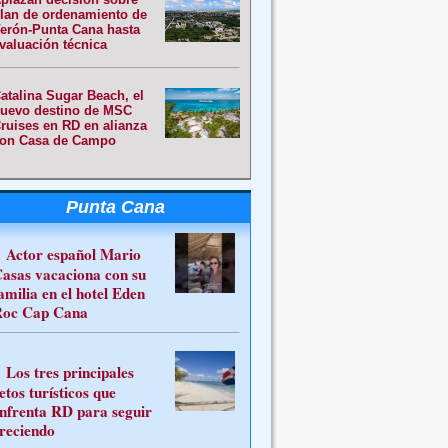
lan de ordenamiento de
erón-Punta Cana hasta
valuación técnica
atalina Sugar Beach, el
uevo destino de MSC
ruises en RD en alianza
on Casa de Campo
Punta Cana
Actor español Mario
asas vacaciona con su
amilia en el hotel Eden
oc Cap Cana
Los tres principales
etos turísticos que
nfrenta RD para seguir
reciendo