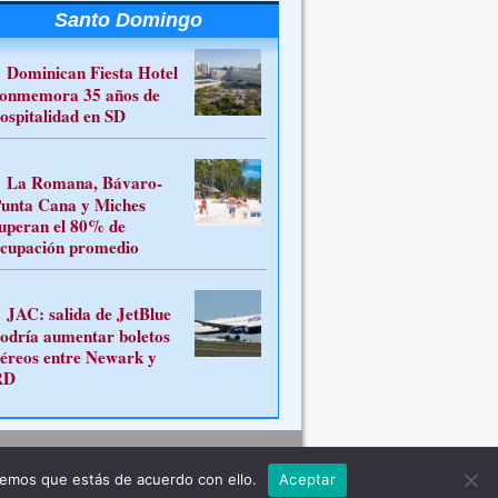
Santo Domingo
Dominican Fiesta Hotel
onmemora 35 años de
ospitalidad en SD
La Romana, Bávaro-
unta Cana y Miches
uperan el 80% de
cupación promedio
JAC: salida de JetBlue
odría aumentar boletos
éreos entre Newark y
RD
Contacto
remos que estás de acuerdo con ello.
Aceptar
ferente