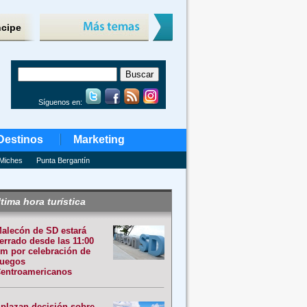
ncipe
Síguenos en:
Destinos
Marketing
Miches
Punta Bergantín
tima hora turística
alecón de SD estará
errado desde las 11:00
m por celebración de
uegos
entroamericanos
plazan decisión sobre