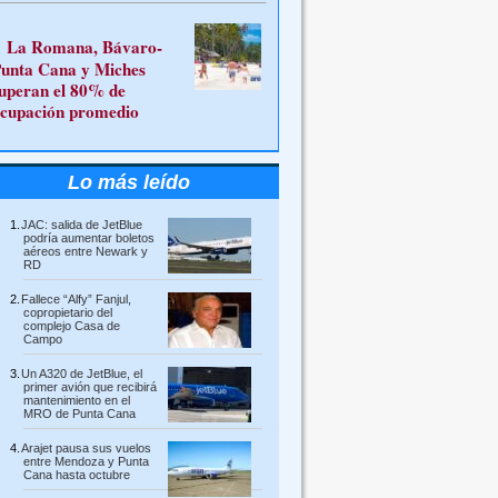
La Romana, Bávaro-
unta Cana y Miches
uperan el 80% de
cupación promedio
Lo más leído
JAC: salida de JetBlue
podría aumentar boletos
aéreos entre Newark y
RD
Fallece “Alfy” Fanjul,
copropietario del
complejo Casa de
Campo
Un A320 de JetBlue, el
primer avión que recibirá
mantenimiento en el
MRO de Punta Cana
Arajet pausa sus vuelos
entre Mendoza y Punta
Cana hasta octubre