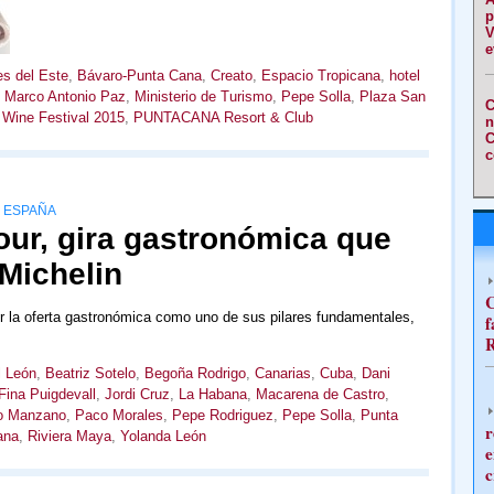
p
V
e
es del Este
,
Bávaro-Punta Cana
,
Creato
,
Espacio Tropicana
,
hotel
,
Marco Antonio Paz
,
Ministerio de Turismo
,
Pepe Solla
,
Plaza San
C
Wine Festival 2015
,
PUNTACANA Resort & Club
n
C
c
Y ESPAÑA
our, gira gastronómica que
 Michelin
C
por la oferta gastronómica como uno de sus pilares fundamentales,
f
R
 León
,
Beatriz Sotelo
,
Begoña Rodrigo
,
Canarias
,
Cuba
,
Dani
Fina Puigdevall
,
Jordi Cruz
,
La Habana
,
Macarena de Castro
,
o Manzano
,
Paco Morales
,
Pepe Rodriguez
,
Pepe Solla
,
Punta
r
ana
,
Riviera Maya
,
Yolanda León
e
c