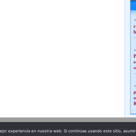
c
h
P
s
o
p
a
Publicidad
Redacción
jor experiencia en nuestra web. Si continúas usando este sitio, asumi
ncia legal
Todos los derechos reservados
Grupo Pre