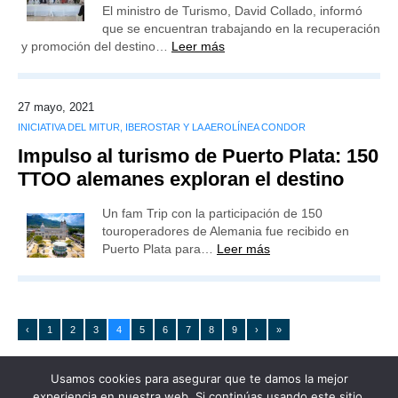
El ministro de Turismo, David Collado, informó
que se encuentran trabajando en la recuperación
y promoción del destino…
Leer más
27 mayo, 2021
INICIATIVA DEL MITUR, IBEROSTAR Y LA AEROLÍNEA CONDOR
Impulso al turismo de Puerto Plata: 150
TTOO alemanes exploran el destino
Un fam Trip con la participación de 150
touroperadores de Alemania fue recibido en
Puerto Plata para…
Leer más
‹
1
2
3
4
5
6
7
8
9
›
»
Usamos cookies para asegurar que te damos la mejor
experiencia en nuestra web. Si continúas usando este sitio,