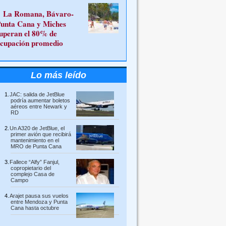
La Romana, Bávaro-
unta Cana y Miches
uperan el 80% de
cupación promedio
Lo más leído
JAC: salida de JetBlue
podría aumentar boletos
aéreos entre Newark y
RD
Un A320 de JetBlue, el
primer avión que recibirá
mantenimiento en el
MRO de Punta Cana
Fallece “Alfy” Fanjul,
copropietario del
complejo Casa de
Campo
Arajet pausa sus vuelos
entre Mendoza y Punta
Cana hasta octubre