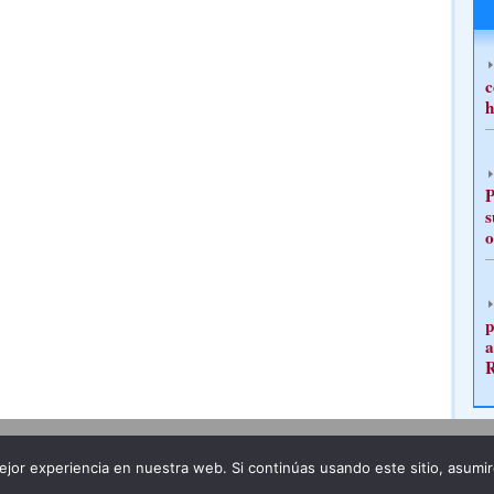
c
h
P
s
o
p
a
Publicidad
Redacción
jor experiencia en nuestra web. Si continúas usando este sitio, asumi
ncia legal
Todos los derechos reservados
Grupo Pre