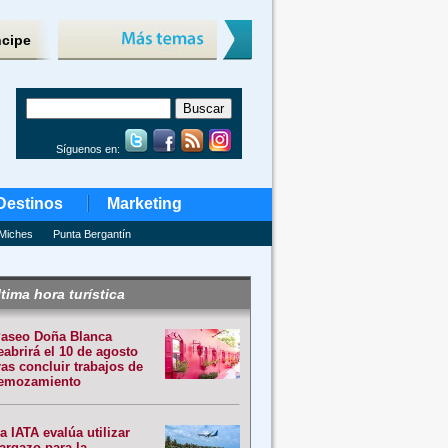
ncipe
Síguenos en:
Destinos
Marketing
Miches
Punta Bergantín
tima hora turística
aseo Doña Blanca
eabrirá el 10 de agosto
ras concluir trabajos de
emozamiento
a IATA evalúa utilizar
argazo para la