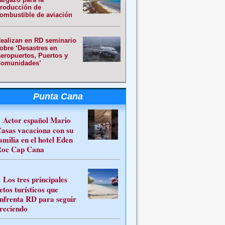
roducción de
ombustible de aviación
ealizan en RD seminario
obre ‘Desastres en
eropuertos, Puertos y
omunidades’
Punta Cana
Actor español Mario
asas vacaciona con su
amilia en el hotel Eden
oc Cap Cana
Los tres principales
etos turísticos que
nfrenta RD para seguir
reciendo