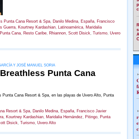
p
c
ss Punta Cana Resort & Spa
,
Danilo Medina
,
España
,
Francisco
R
s Guerra
,
Kourtney Kardashian
,
Latinoamérica
,
Maridalia
s
Punta Cana
,
Resto Caribe
,
Rhiannon
,
Scott Disick
,
Turismo
,
Uvero
A
C
ARCÍA Y JOSÉ MANUEL SORIA
l Breathless Punta Cana
C
f
R
ss Punta Cana Resort & Spa, en las playas de Uvero Alto, Punta
ana Resort & Spa
,
Danilo Medina
,
España
,
Francisco Javier
r
ra
,
Kourtney Kardashian
,
Maridalia Hernández
,
Pitingo
,
Punta
e
ott Disick
,
Turismo
,
Uvero Alto
c