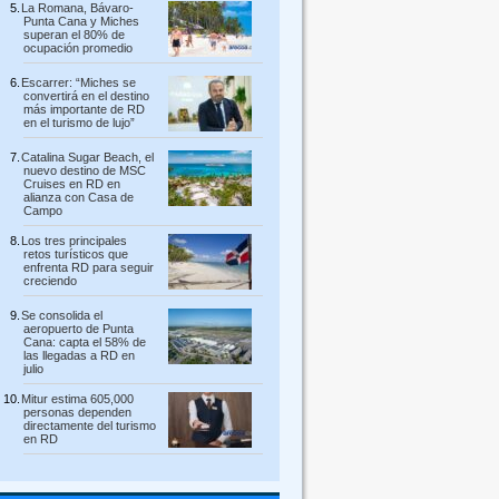
La Romana, Bávaro-
Punta Cana y Miches
superan el 80% de
ocupación promedio
Escarrer: “Miches se
convertirá en el destino
más importante de RD
en el turismo de lujo”
Catalina Sugar Beach, el
nuevo destino de MSC
Cruises en RD en
alianza con Casa de
Campo
Los tres principales
retos turísticos que
enfrenta RD para seguir
creciendo
Se consolida el
aeropuerto de Punta
Cana: capta el 58% de
las llegadas a RD en
julio
Mitur estima 605,000
personas dependen
directamente del turismo
en RD