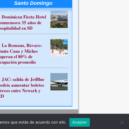
Santo Domingo
Dominican Fiesta Hotel
onmemora 35 años de
ospitalidad en SD
La Romana, Bávaro-
unta Cana y Miches
uperan el 80% de
cupación promedio
JAC: salida de JetBlue
odría aumentar boletos
éreos entre Newark y
RD
Contacto
remos que estás de acuerdo con ello.
Aceptar
ferente