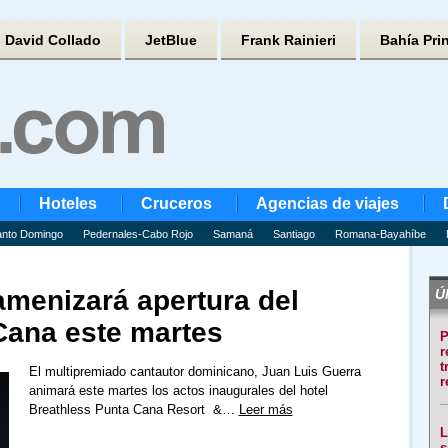
David Collado
JetBlue
Frank Rainieri
Bahía Pri
Hoteles
Cruceros
Agencias de viajes
nto Domingo
Pedernales-Cabo Rojo
Samaná
Santiago
Romana-Bayahíbe
amenizará apertura del
Úl
Cana este martes
P
r
t
El multipremiado cantautor dominicano, Juan Luis Guerra
r
animará este martes los actos inaugurales del hotel
Breathless Punta Cana Resort &…
Leer más
L
s