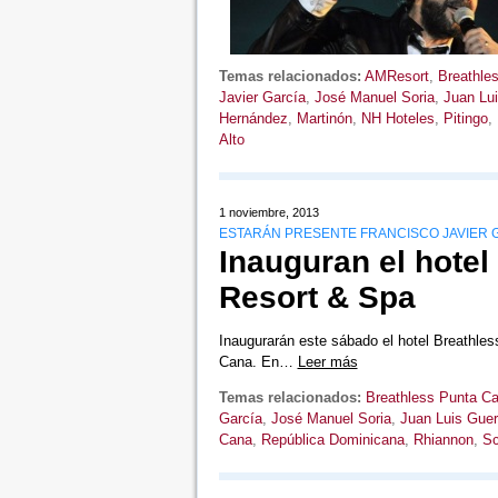
Temas relacionados:
AMResort
,
Breathle
Javier García
,
José Manuel Soria
,
Juan Lui
Hernández
,
Martinón
,
NH Hoteles
,
Pitingo
,
Alto
1 noviembre, 2013
ESTARÁN PRESENTE FRANCISCO JAVIER G
Inauguran el hote
Resort & Spa
Inaugurarán este sábado el hotel Breathle
Cana. En…
Leer más
Temas relacionados:
Breathless Punta C
García
,
José Manuel Soria
,
Juan Luis Guer
Cana
,
República Dominicana
,
Rhiannon
,
Sc