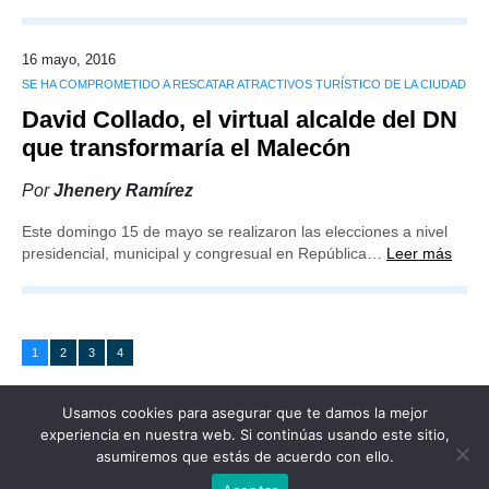
16 mayo, 2016
SE HA COMPROMETIDO A RESCATAR ATRACTIVOS TURÍSTICO DE LA CIUDAD
David Collado, el virtual alcalde del DN
que transformaría el Malecón
Por
Jhenery Ramírez
Este domingo 15 de mayo se realizaron las elecciones a nivel
presidencial, municipal y congresual en República…
Leer más
1
2
3
4
Usamos cookies para asegurar que te damos la mejor
experiencia en nuestra web. Si continúas usando este sitio,
asumiremos que estás de acuerdo con ello.
Publicidad
Redacción
Contacto