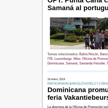
OPT: Punta Cana co
Samaná al portug
Temas relacionados:
Bahía Rincón
,
Banco
ITB
,
Luxemburgo
,
Mitur
,
Oficina de Promoc
Dominicana
,
Samaná
,
Samanda Fersobe
,
16 enero, 2014
PARTICIPARON BARCELÓ HOTELS Y CORAL
Dominicana promuev
feria Vakantiebeu
La directora de la Oficina de Promoción t