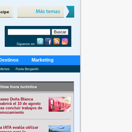
ncipe
Síguenos en:
Destinos
Marketing
Miches
Punta Bergantín
tima hora turística
aseo Doña Blanca
eabrirá el 10 de agosto
ras concluir trabajos de
emozamiento
a IATA evalúa utilizar
argazo para la