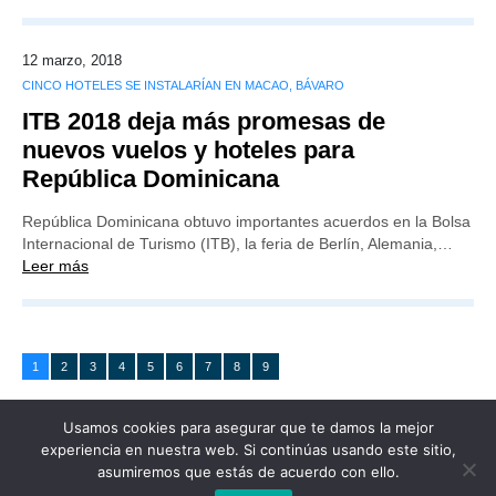
12 marzo, 2018
CINCO HOTELES SE INSTALARÍAN EN MACAO, BÁVARO
ITB 2018 deja más promesas de
nuevos vuelos y hoteles para
República Dominicana
República Dominicana obtuvo importantes acuerdos en la Bolsa
Internacional de Turismo (ITB), la feria de Berlín, Alemania,…
Leer más
1
2
3
4
5
6
7
8
9
Usamos cookies para asegurar que te damos la mejor
experiencia en nuestra web. Si continúas usando este sitio,
asumiremos que estás de acuerdo con ello.
Publicidad
Redacción
Contacto