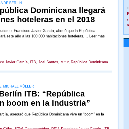
CA DE BERLÍN
pública Dominicana llegará
P
ones hoteleras en el 2018
s
o
Turismo, Francisco Javier García, afirmó que la República
ará este año a las 100,000 habitaciones hoteleras,…
Leer más
co Javier García
,
ITB
,
Joel Santos
,
Mitur
,
República Dominicana
DE, MICHAEL MÜLLER
 Berlín ITB: “República
n boom en la industria”
García, aseguró que República Dominicana vive un “boom” en la
an Göke
,
BTW
,
Centroamérica
,
DRV
,
Francisco Javier García
,
ITB
,