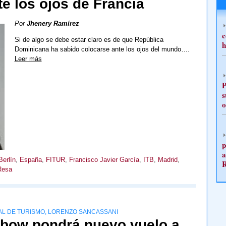
e los ojos de Francia
Por
Jhenery Ramírez
c
Si de algo se debe estar claro es de que República
h
Dominicana ha sabido colocarse ante los ojos del mundo….
Leer más
P
s
o
p
a
Berlín
,
España
,
FITUR
,
Francisco Javier García
,
ITB
,
Madrid
,
Resa
AL DE TURISMO, LORENZO SANCASSANI
nbow pondrá nuevo vuelo a