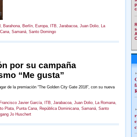
p
c
R
l
,
Barahona
,
Berlín
,
Europa
,
ITB
,
Jarabacoa
,
Juan Dolio
,
La
s
 Cana
,
Samaná
,
Santo Domingo
A
C
ón por su campaña
rismo “Me gusta”
C
f
gar de la premiación “The Golden City Gate 2018”, con su nueva
R
Francisco Javier García
,
ITB
,
Jarabacoa
,
Juan Dolio
,
La Romana
,
to Plata
,
Punta Cana
,
República Dominicana
,
Samaná
,
Santo
gang Jo Huschert
r
e
c