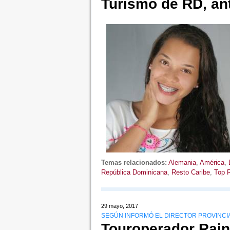
Turismo de RD, ant
Temas relacionados:
Alemania
,
América
,
República Dominicana
,
Resto Caribe
,
Top 
29 mayo, 2017
SEGÚN INFORMÓ EL DIRECTOR PROVINCI
Touroperador Rai