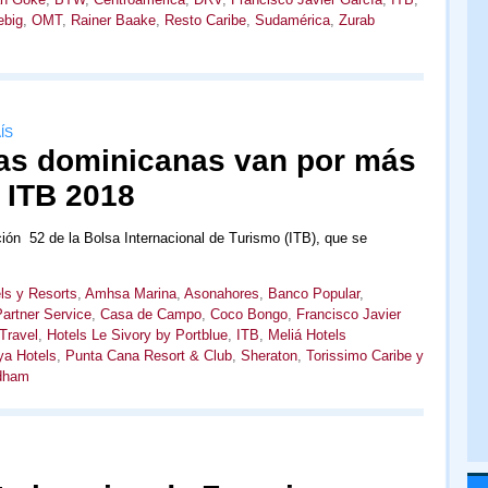
ebig
,
OMT
,
Rainer Baake
,
Resto Caribe
,
Sudamérica
,
Zurab
ÍS
as dominicanas van por más
 ITB 2018
ción 52 de la Bolsa Internacional de Turismo (ITB), que se
ls y Resorts
,
Amhsa Marina
,
Asonahores
,
Banco Popular
,
Partner Service
,
Casa de Campo
,
Coco Bongo
,
Francisco Javier
Travel
,
Hotels Le Sivory by Portblue
,
ITB
,
Meliá Hotels
ya Hotels
,
Punta Cana Resort & Club
,
Sheraton
,
Torissimo Caribe y
dham