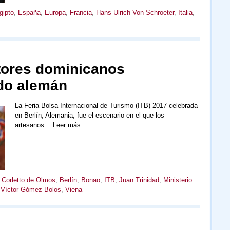
gipto
,
España
,
Europa
,
Francia
,
Hans Ulrich Von Schroeter
,
Italia
,
tores dominicanos
do alemán
La Feria Bolsa Internacional de Turismo (ITB) 2017 celebrada
en Berlín, Alemania, fue el escenario en el que los
artesanos…
Leer más
a Corletto de Olmos
,
Berlín
,
Bonao
,
ITB
,
Juan Trinidad
,
Ministerio
,
Víctor Gómez Bolos
,
Viena