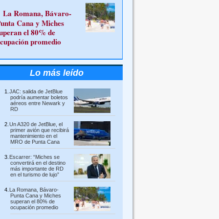
La Romana, Bávaro-
unta Cana y Miches
uperan el 80% de
cupación promedio
Lo más leído
JAC: salida de JetBlue
podría aumentar boletos
aéreos entre Newark y
RD
Un A320 de JetBlue, el
primer avión que recibirá
mantenimiento en el
MRO de Punta Cana
Escarrer: “Miches se
convertirá en el destino
más importante de RD
en el turismo de lujo”
La Romana, Bávaro-
Punta Cana y Miches
superan el 80% de
ocupación promedio