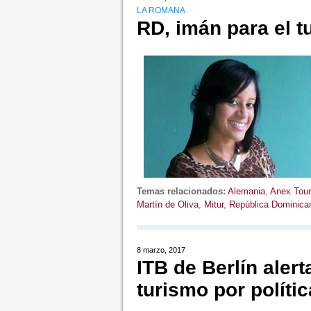
LA ROMANA
RD, imán para el t
Temas relacionados:
Alemania
,
Anex Tour
Martín de Oliva
,
Mitur
,
República Dominica
8 marzo, 2017
ITB de Berlín aler
turismo por políti