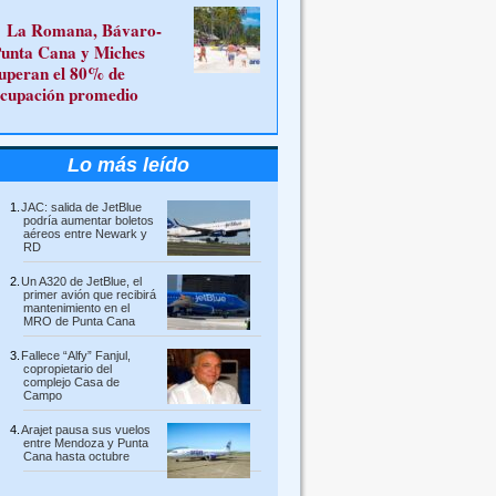
La Romana, Bávaro-
unta Cana y Miches
uperan el 80% de
cupación promedio
Lo más leído
JAC: salida de JetBlue
podría aumentar boletos
aéreos entre Newark y
RD
Un A320 de JetBlue, el
primer avión que recibirá
mantenimiento en el
MRO de Punta Cana
Fallece “Alfy” Fanjul,
copropietario del
complejo Casa de
Campo
Arajet pausa sus vuelos
entre Mendoza y Punta
Cana hasta octubre