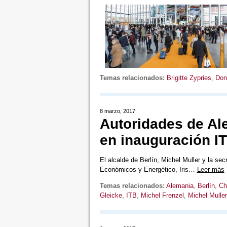
Temas relacionados:
Brigitte Zypries
,
Don
8 marzo, 2017
Autoridades de Al
en inauguración I
El alcalde de Berlín, Michel Muller y la se
Económicos y Energético, Iris…
Leer más
Temas relacionados:
Alemania
,
Berlín
,
Ch
Gleicke
,
ITB
,
Michel Frenzel
,
Michel Muller