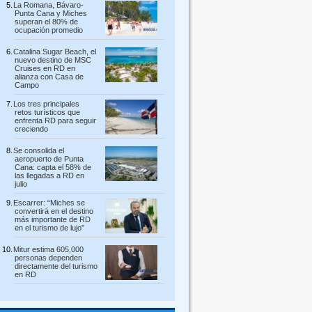
La Romana, Bávaro-
Punta Cana y Miches
superan el 80% de
ocupación promedio
Catalina Sugar Beach, el
nuevo destino de MSC
Cruises en RD en
alianza con Casa de
Campo
Los tres principales
retos turísticos que
enfrenta RD para seguir
creciendo
Se consolida el
aeropuerto de Punta
Cana: capta el 58% de
las llegadas a RD en
julio
Escarrer: “Miches se
convertirá en el destino
más importante de RD
en el turismo de lujo”
Mitur estima 605,000
personas dependen
directamente del turismo
en RD