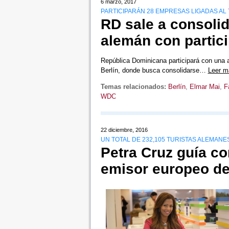
6 marzo, 2017
PARTICIPARÁN 28 EMPRESAS LIGADAS AL 
RD sale a consoli
alemán con partic
República Dominicana participará con una am
Berlín, donde busca consolidarse…
Leer m
Temas relacionados:
Berlín
,
Elmar Mai
,
F
WDC
22 diciembre, 2016
UN TOTAL DE 232,105 TURISTAS ALEMANE
Petra Cruz guía c
emisor europeo d