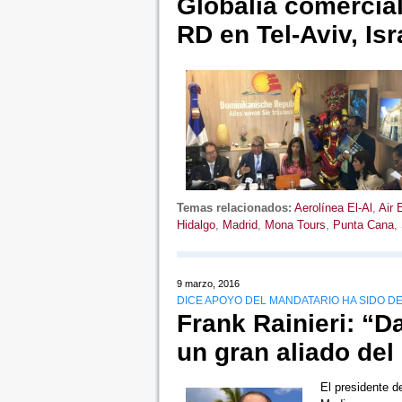
Globalia comercial
RD en Tel-Aviv, Isr
Temas relacionados:
Aerolínea El-Al
,
Air 
Hidalgo
,
Madrid
,
Mona Tours
,
Punta Cana
,
9 marzo, 2016
DICE APOYO DEL MANDATARIO HA SIDO 
Frank Rainieri: “D
un gran aliado del 
El presidente de