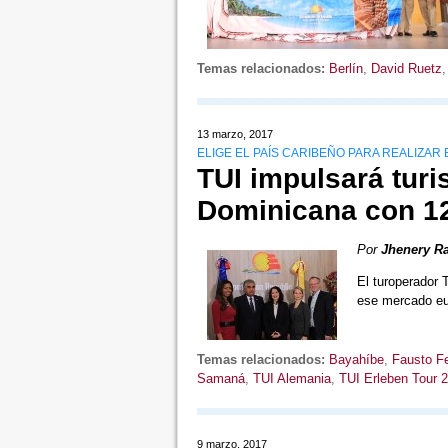
Temas relacionados:
Berlín
,
David Ruetz
13 marzo, 2017
ELIGE EL PAÍS CARIBEÑO PARA REALIZAR 
TUI impulsará tur
Dominicana con 12
Por
Jhenery R
El turoperador 
ese mercado eu
Temas relacionados:
Bayahíbe
,
Fausto F
Samaná
,
TUI Alemania
,
TUI Erleben Tour 
9 marzo, 2017