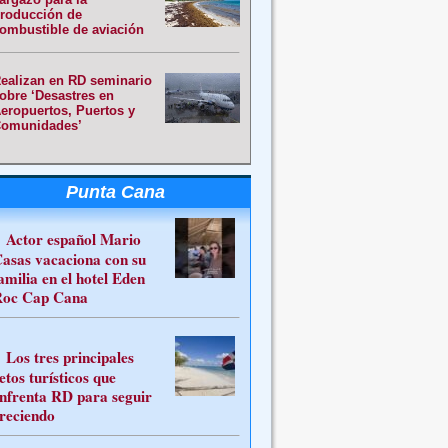
roducción de
ombustible de aviación
ealizan en RD seminario
obre ‘Desastres en
eropuertos, Puertos y
omunidades’
Punta Cana
Actor español Mario
asas vacaciona con su
amilia en el hotel Eden
oc Cap Cana
Los tres principales
etos turísticos que
nfrenta RD para seguir
reciendo