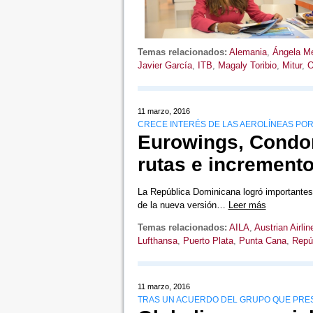
Temas relacionados:
Alemania
,
Ángela Me
Javier García
,
ITB
,
Magaly Toribio
,
Mitur
,
11 marzo, 2016
CRECE INTERÉS DE LAS AEROLÍNEAS POR
Eurowings, Condor
rutas e increment
La República Dominicana logró importantes
de la nueva versión…
Leer más
Temas relacionados:
AILA
,
Austrian Airlin
Lufthansa
,
Puerto Plata
,
Punta Cana
,
Repú
11 marzo, 2016
TRAS UN ACUERDO DEL GRUPO QUE PRES