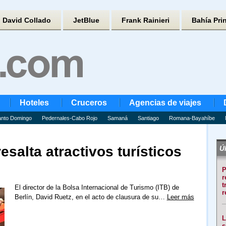
David Collado
JetBlue
Frank Rainieri
Bahía Pri
Hoteles
Cruceros
Agencias de viajes
nto Domingo
Pedernales-Cabo Rojo
Samaná
Santiago
Romana-Bayahíbe
resalta atractivos turísticos
Úl
P
r
t
El director de la Bolsa Internacional de Turismo (ITB) de
r
Berlín, David Ruetz, en el acto de clausura de su…
Leer más
L
s