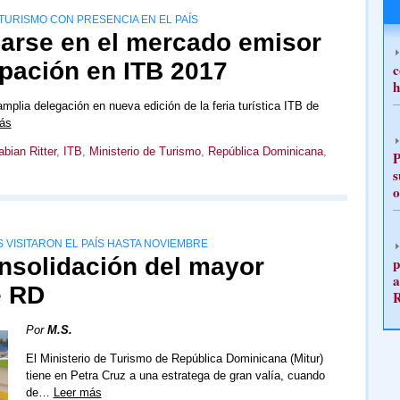
TURISMO CON PRESENCIA EN EL PAÍS
darse en el mercado emisor
ipación en ITB 2017
c
h
plia delegación en nueva edición de la feria turística ITB de
ás
abian Ritter
,
ITB
,
Ministerio de Turismo
,
República Dominicana
,
P
s
o
S VISITARON EL PAÍS HASTA NOVIEMBRE
onsolidación del mayor
p
a
e RD
Por
M.S.
El Ministerio de Turismo de República Dominicana (Mitur)
tiene en Petra Cruz a una estratega de gran valía, cuando
de…
Leer más