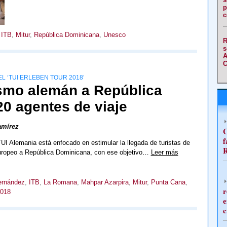
p
c
,
ITB
,
Mitur
,
República Dominicana
,
Unesco
R
s
A
C
EL ‘TUI ERLEBEN TOUR 2018’
ismo alemán a República
0 agentes de viaje
amírez
C
f
TUI Alemania está enfocado en estimular la llegada de turistas de
R
ropeo a República Dominicana, con ese objetivo…
Leer más
ernández
,
ITB
,
La Romana
,
Mahpar Azarpira
,
Mitur
,
Punta Cana
,
r
2018
e
c