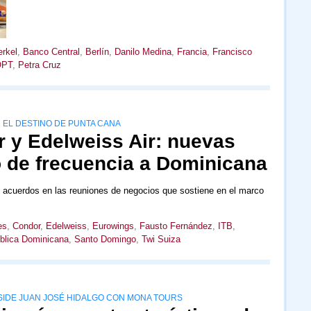
rkel
,
Banco Central
,
Berlín
,
Danilo Medina
,
Francia
,
Francisco
OPT
,
Petra Cruz
 EL DESTINO DE PUNTA CANA
 y Edelweiss Air: nuevas
o de frecuencia a Dominicana
 acuerdos en las reuniones de negocios que sostiene en el marco
es
,
Condor
,
Edelweiss
,
Eurowings
,
Fausto Fernández
,
ITB
,
blica Dominicana
,
Santo Domingo
,
Twi Suiza
IDE JUAN JOSÉ HIDALGO CON MONA TOURS