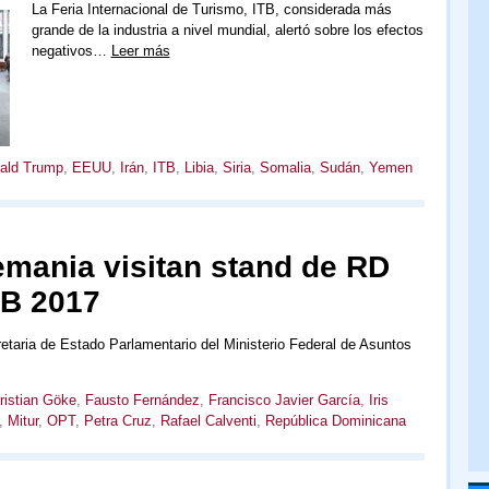
La Feria Internacional de Turismo, ITB, considerada más
grande de la industria a nivel mundial, alertó sobre los efectos
negativos…
Leer más
ald Trump
,
EEUU
,
Irán
,
ITB
,
Libia
,
Siria
,
Somalia
,
Sudán
,
Yemen
emania visitan stand de RD
TB 2017
cretaria de Estado Parlamentario del Ministerio Federal de Asuntos
ristian Göke
,
Fausto Fernández
,
Francisco Javier García
,
Iris
,
Mitur
,
OPT
,
Petra Cruz
,
Rafael Calventi
,
República Dominicana