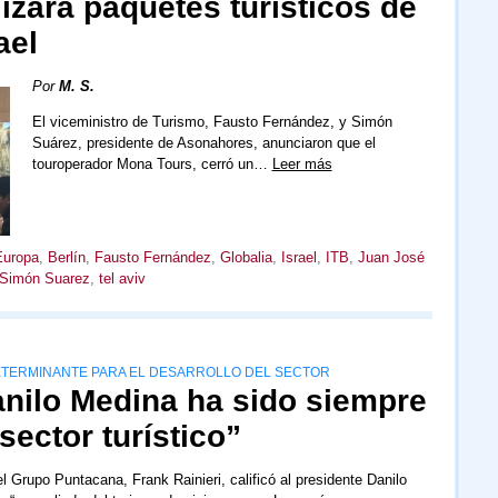
izará paquetes turísticos de
ael
Por
M. S.
El viceministro de Turismo, Fausto Fernández, y Simón
Suárez, presidente de Asonahores, anunciaron que el
touroperador Mona Tours, cerró un…
Leer más
Europa
,
Berlín
,
Fausto Fernández
,
Globalia
,
Israel
,
ITB
,
Juan José
Simón Suarez
,
tel aviv
DETERMINANTE PARA EL DESARROLLO DEL SECTOR
anilo Medina ha sido siempre
sector turístico”
l Grupo Puntacana, Frank Rainieri, calificó al presidente Danilo