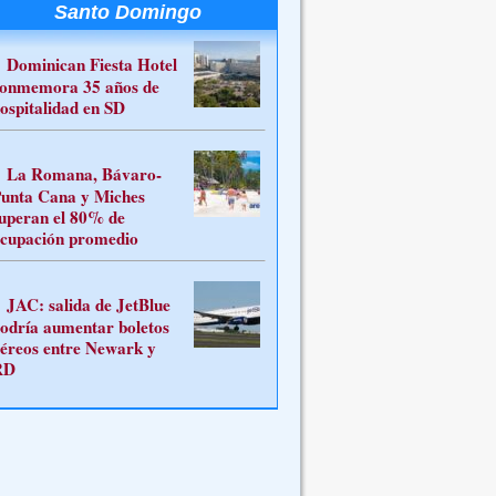
Santo Domingo
Dominican Fiesta Hotel
onmemora 35 años de
ospitalidad en SD
La Romana, Bávaro-
unta Cana y Miches
uperan el 80% de
cupación promedio
JAC: salida de JetBlue
odría aumentar boletos
éreos entre Newark y
RD