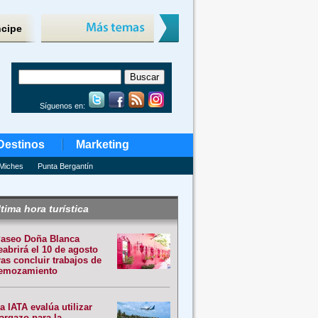
ncipe
Síguenos en:
Destinos
Marketing
Miches
Punta Bergantín
tima hora turística
aseo Doña Blanca
eabrirá el 10 de agosto
ras concluir trabajos de
emozamiento
a IATA evalúa utilizar
argazo para la