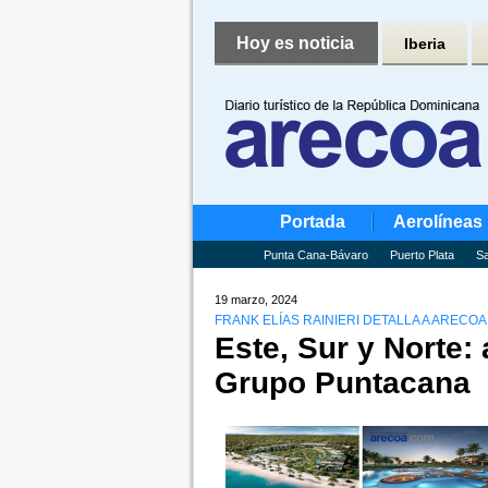
Hoy es noticia
Iberia
Portada
Aerolíneas
Punta Cana-Bávaro
Puerto Plata
Sa
19 marzo, 2024
FRANK ELÍAS RAINIERI DETALLA A AREC
Este, Sur y Norte:
Grupo Puntacana