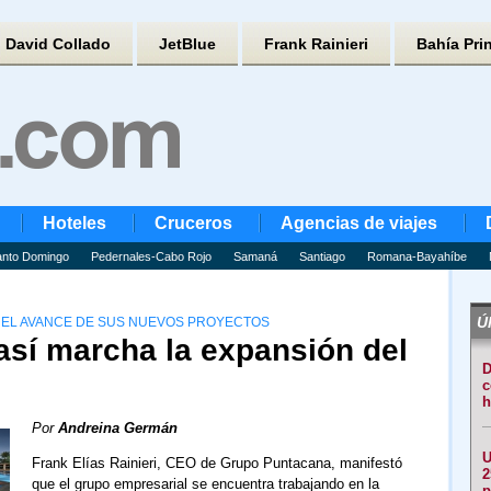
David Collado
JetBlue
Frank Rainieri
Bahía Pri
Hoteles
Cruceros
Agencias de viajes
nto Domingo
Pedernales-Cabo Rojo
Samaná
Santiago
Romana-Bayahíbe
Úl
OA EL AVANCE DE SUS NUEVOS PROYECTOS
 así marcha la expansión del
D
c
h
Por
Andreina Germán
U
Frank Elías Rainieri, CEO de Grupo Puntacana, manifestó
2
que el grupo empresarial se encuentra trabajando en la
p