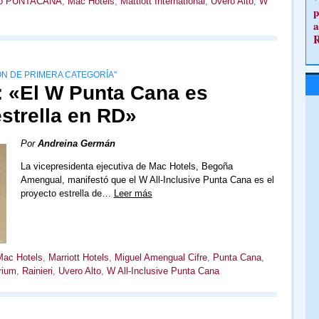
o PUNTACANA
,
Mac Hotels
,
Mattiott International
,
Uvero Alto
,
W
p
a
N DE PRIMERA CATEGORÍA"
 «El W Punta Cana es
strella en RD»
Por
Andreina Germán
La vicepresidenta ejecutiva de Mac Hotels, Begoña
Amengual, manifestó que el W All-Inclusive Punta Cana es el
proyecto estrella de…
Leer más
Mac Hotels
,
Marriott Hotels
,
Miguel Amengual Cifre
,
Punta Cana
,
rium
,
Rainieri
,
Uvero Alto
,
W All-Inclusive Punta Cana