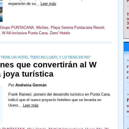
expansión de su…
Leer más
T
i
3
e
Grupo PUNTACANA
,
Miches
,
Playa Serena Puntacana Resort
,
,
W All-Inclusive Punta Cana
,
Zemí Hotels
TIENE UN HOTEL TODO INCLUIDO, Y LO TIENE EN RD"
zones que convertirán al W
r
e
joya turística
c
Por
Andreina Germán
Frank Rainieri, pionero del desarrollo turístico en Punta Cana,
P
indicó que el nuevo proyecto hotelero que se levanta en
s
Uvero…
Leer más
o