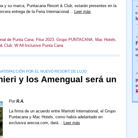
a y su marca, Puntacana Resort & Club, estarán presentes en la
c
rcera entrega de la Feria Internacional…
Leer más
h
ional de Punta Cana
,
Fitur 2023
,
Grupo PUNTACANA
,
Mac Hotels
,
P
& Club
,
W All-Inclusive Punta Cana
s
o
SATISFACCIÓN POR EL NUEVO RESORT DE LUJO
inieri y los Amengual será un
p
a
Por
R.A.
La firma de un acuerdo entre Marriott International, el Grupo
Puntacana y Mac Hotels, como había adelantado en
exclusiva arecoa.com, dará…
Leer más