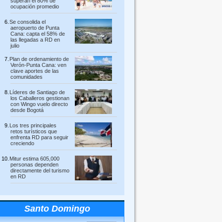
superan el 80% de
ocupación promedio
Se consolida el
aeropuerto de Punta
Cana: capta el 58% de
las llegadas a RD en
julio
Plan de ordenamiento de
Verón-Punta Cana: ven
clave aportes de las
comunidades
Líderes de Santiago de
los Caballeros gestionan
con Wingo vuelo directo
desde Bogotá
Los tres principales
retos turísticos que
enfrenta RD para seguir
creciendo
Mitur estima 605,000
personas dependen
directamente del turismo
en RD
Santo Domingo