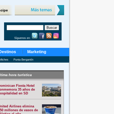
ncipe
Síguenos en:
Destinos
Marketing
Miches
Punta Bergantín
tima hora turística
ominican Fiesta Hotel
onmemora 35 años de
ospitalidad en SD
nited Airlines elimina
50 millones de vasos de
lástico al año