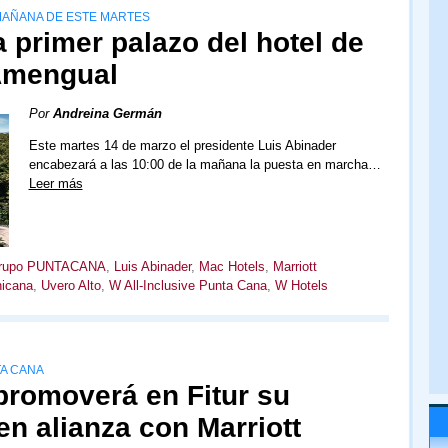
 MAÑANA DE ESTE MARTES
 primer palazo del hotel de
 Amengual
Por
Andreina Germán
Este martes 14 de marzo el presidente Luis Abinader
encabezará a las 10:00 de la mañana la puesta en marcha…
Leer más
rupo PUNTACANA
,
Luis Abinader
,
Mac Hotels
,
Marriott
nicana
,
Uvero Alto
,
W All-Inclusive Punta Cana
,
W Hotels
TA CANA
romoverá en Fitur su
en alianza con Marriott