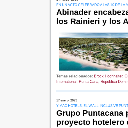
EN UN ACTO CELEBRADO A LAS 10 DE LA
Abinader encabeza
los Rainieri y los
Temas relacionados:
Brock Hochhalter
,
G
International
,
Punta Cana
,
República Domi
17 enero, 2023
Y MAC HOTELS, EL W ALL-INCLUSIVE PUN
Grupo Puntacana p
proyecto hotelero 