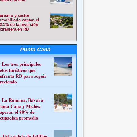
urismo y sector
nmobiliario captan el
2.5% de la inversión
xtranjera en RD
Punta Cana
Los tres principales
etos turísticos que
nfrenta RD para seguir
reciendo
La Romana, Bávaro-
unta Cana y Miches
uperan el 80% de
cupación promedio
JAC: salida de JetBlue