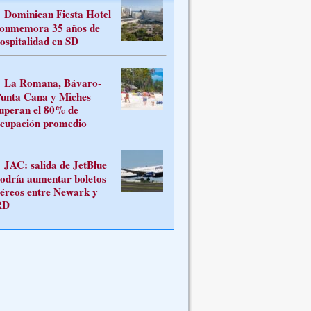
Dominican Fiesta Hotel
onmemora 35 años de
ospitalidad en SD
La Romana, Bávaro-
unta Cana y Miches
uperan el 80% de
cupación promedio
JAC: salida de JetBlue
odría aumentar boletos
éreos entre Newark y
RD