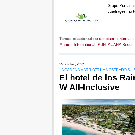
Grupo Puntacan
cuadragésimo te
Temas relacionados:
aeropuerto internac
Marriott International
,
PUNTACANA Resort 
25 octubre, 2022
LA CADENA MARRIOTT HA MOSTRADO SU 
El hotel de los Ra
W All-Inclusive