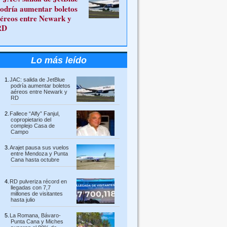
odría aumentar boletos
éreos entre Newark y
RD
Lo más leído
JAC: salida de JetBlue
podría aumentar boletos
aéreos entre Newark y
RD
Fallece “Alfy” Fanjul,
copropietario del
complejo Casa de
Campo
Arajet pausa sus vuelos
entre Mendoza y Punta
Cana hasta octubre
RD pulveriza récord en
llegadas con 7,7
millones de visitantes
hasta julio
La Romana, Bávaro-
Punta Cana y Miches