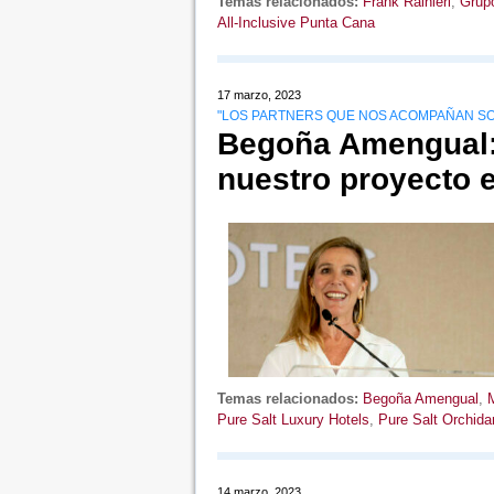
Temas relacionados:
Frank Rainieri
,
Grup
All-Inclusive Punta Cana
17 marzo, 2023
"LOS PARTNERS QUE NOS ACOMPAÑAN SO
Begoña Amengual:
nuestro proyecto e
Temas relacionados:
Begoña Amengual
,
Pure Salt Luxury Hotels
,
Pure Salt Orchida
14 marzo, 2023