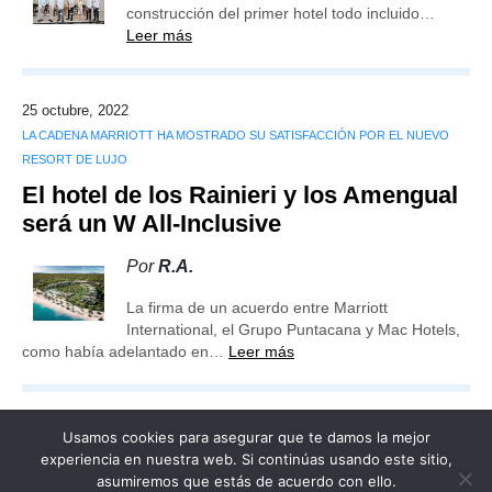
construcción del primer hotel todo incluido…
Leer más
25 octubre, 2022
LA CADENA MARRIOTT HA MOSTRADO SU SATISFACCIÓN POR EL NUEVO
RESORT DE LUJO
El hotel de los Rainieri y los Amengual
será un W All-Inclusive
Por
R.A.
La firma de un acuerdo entre Marriott
International, el Grupo Puntacana y Mac Hotels,
como había adelantado en…
Leer más
Usamos cookies para asegurar que te damos la mejor
experiencia en nuestra web. Si continúas usando este sitio,
asumiremos que estás de acuerdo con ello.
Publicidad
Redacción
Contacto