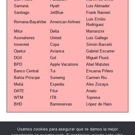
Samaná
Hyatt
Luis Abinader
Santiago
JetBlue
Frank Rainieri
Luis Emilio
Romana-Bayahíbe
American Airlines
Rodríguez
Mitur
Delta
Marranzini
Asonahores
United
Luis Gallego
Inverotel
Copa
Simón Barceló
Opetur
Avianca
Gabriel Escarrer
DGII
Gol
Miguel Fluxá
BPD
Apple Vacations
Abel Matutes
Banco Central
Tui
Encarna Piñero
Bahía Príncipe
Sunwing
Carmen Riu
Meliá
Expedia
Alex Zozaya
DATE
Fitur
Anato
WTM
ITB
Topresa
BHD
Banreservas
López de Haro
Usamos cookies para asegurar que te damos la mejor