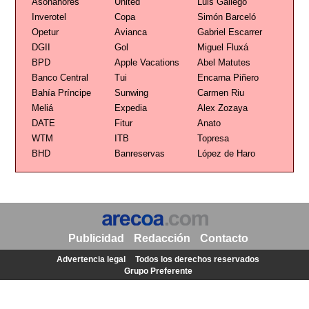
Asonahores
United
Luis Gallego
Inverotel
Copa
Simón Barceló
Opetur
Avianca
Gabriel Escarrer
DGII
Gol
Miguel Fluxá
BPD
Apple Vacations
Abel Matutes
Banco Central
Tui
Encarna Piñero
Bahía Príncipe
Sunwing
Carmen Riu
Meliá
Expedia
Alex Zozaya
DATE
Fitur
Anato
WTM
ITB
Topresa
BHD
Banreservas
López de Haro
Publicidad
Redacción
Contacto
Advertencia legal
Todos los derechos reservados
Grupo Preferente