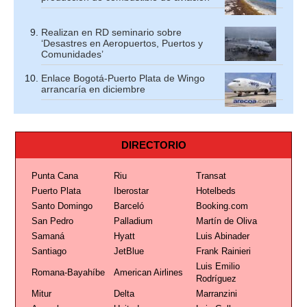
Realizan en RD seminario sobre
‘Desastres en Aeropuertos, Puertos y
Comunidades’
Enlace Bogotá-Puerto Plata de Wingo
arrancaría en diciembre
DIRECTORIO
Punta Cana
Riu
Transat
Puerto Plata
Iberostar
Hotelbeds
Santo Domingo
Barceló
Booking.com
San Pedro
Palladium
Martín de Oliva
Samaná
Hyatt
Luis Abinader
Santiago
JetBlue
Frank Rainieri
Luis Emilio
Romana-Bayahíbe
American Airlines
Rodríguez
Mitur
Delta
Marranzini