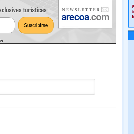
p
a
Ver