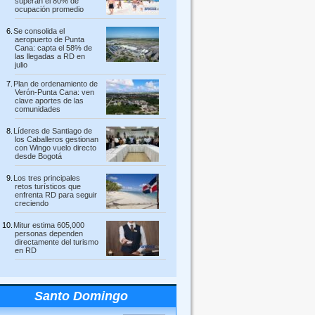
superan el 80% de
ocupación promedio
Se consolida el
aeropuerto de Punta
Cana: capta el 58% de
las llegadas a RD en
julio
Plan de ordenamiento de
Verón-Punta Cana: ven
clave aportes de las
comunidades
Líderes de Santiago de
los Caballeros gestionan
con Wingo vuelo directo
desde Bogotá
Los tres principales
retos turísticos que
enfrenta RD para seguir
creciendo
Mitur estima 605,000
personas dependen
directamente del turismo
en RD
Santo Domingo