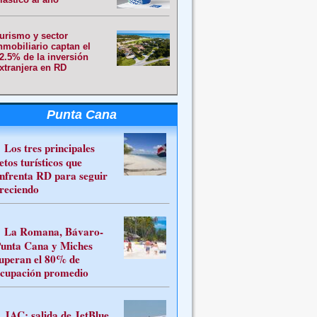
urismo y sector
nmobiliario captan el
2.5% de la inversión
xtranjera en RD
Punta Cana
Los tres principales
etos turísticos que
nfrenta RD para seguir
reciendo
La Romana, Bávaro-
unta Cana y Miches
uperan el 80% de
cupación promedio
JAC: salida de JetBlue