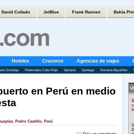
David Collado
JetBlue
Frank Rainieri
Bahía Pri
Hoteles
Cruceros
Agencias de viajes
nto Domingo
Pedernales-Cabo Rojo
Samaná
Santiago
Romana-Bayahíbe
puerto en Perú en medio
Úl
esta
D
c
h
huaylas
,
Pedro Castillo
,
Perú
U
2
Deja un comentario
p