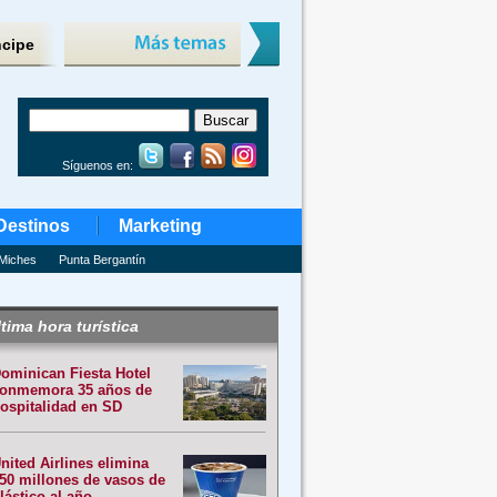
ncipe
Síguenos en:
Destinos
Marketing
Miches
Punta Bergantín
tima hora turística
ominican Fiesta Hotel
onmemora 35 años de
ospitalidad en SD
nited Airlines elimina
50 millones de vasos de
lástico al año