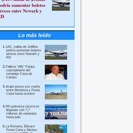
odría aumentar boletos
éreos entre Newark y
RD
Lo más leído
JAC: salida de JetBlue
podría aumentar boletos
aéreos entre Newark y
RD
Fallece “Alfy” Fanjul,
copropietario del
complejo Casa de
Campo
Arajet pausa sus vuelos
entre Mendoza y Punta
Cana hasta octubre
RD pulveriza récord en
llegadas con 7,7
millones de visitantes
hasta julio
La Romana, Bávaro-
Punta Cana y Miches