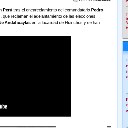
en
Perú
tras el encarcelamiento del exmandatario
Pedro
T
, que reclaman el adelantamiento de las elecciones
i
de Andahuaylas
en la localidad de Huinchos y se han
3
e
r
e
c
P
s
o