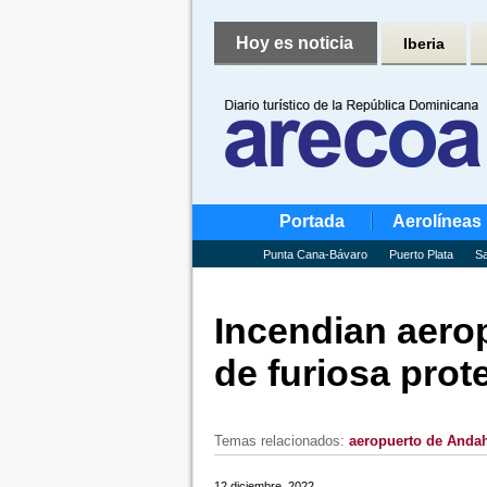
Hoy es noticia
Iberia
Portada
Aerolíneas
Punta Cana-Bávaro
Puerto Plata
Sa
Incendian aero
de furiosa prot
Temas relacionados:
aeropuerto de Anda
12 diciembre, 2022