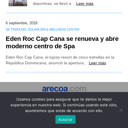
deportivas, se llevó a…
Leer más
6 septiembre, 2018
SE TRATA DEL SOLAYA SPA & WELLNESS CENTER
Eden Roc Cap Cana se renueva y abre
moderno centro de Spa
Eden Roc Cap Cana, el lujoso resort de cinco estrellas en la
República Dominicana, anunció la apertura…
Leer más
Publicidad
Redacción
Contacto
Usamos cookies para asegurar que te damos la mejor
experiencia en nuestra web. Si continúas usando este sitio,
Advertencia legal
Todos los derechos reservados
asumiremos que estás de acuerdo con ello.
Grupo Preferente
Aceptar