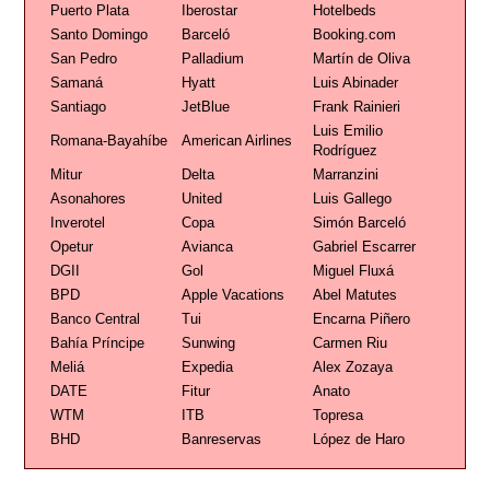
Puerto Plata
Iberostar
Hotelbeds
Santo Domingo
Barceló
Booking.com
San Pedro
Palladium
Martín de Oliva
Samaná
Hyatt
Luis Abinader
Santiago
JetBlue
Frank Rainieri
Luis Emilio
Romana-Bayahíbe
American Airlines
Rodríguez
Mitur
Delta
Marranzini
Asonahores
United
Luis Gallego
Inverotel
Copa
Simón Barceló
Opetur
Avianca
Gabriel Escarrer
DGII
Gol
Miguel Fluxá
BPD
Apple Vacations
Abel Matutes
Banco Central
Tui
Encarna Piñero
Bahía Príncipe
Sunwing
Carmen Riu
Meliá
Expedia
Alex Zozaya
DATE
Fitur
Anato
WTM
ITB
Topresa
BHD
Banreservas
López de Haro