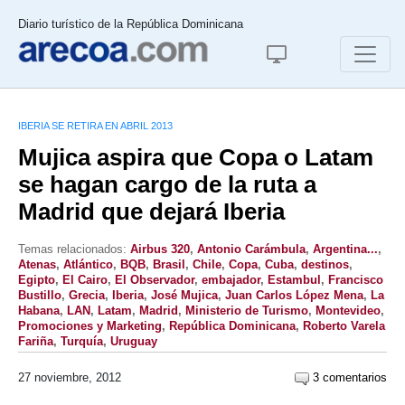
Diario turístico de la República Dominicana
IBERIA SE RETIRA EN ABRIL 2013
Mujica aspira que Copa o Latam
se hagan cargo de la ruta a
Madrid que dejará Iberia
Temas relacionados:
Airbus 320
,
Antonio Carámbula
,
Argentina...
,
Atenas
,
Atlántico
,
BQB
,
Brasil
,
Chile
,
Copa
,
Cuba
,
destinos
,
Egipto
,
El Cairo
,
El Observador
,
embajador
,
Estambul
,
Francisco
Bustillo
,
Grecia
,
Iberia
,
José Mujica
,
Juan Carlos López Mena
,
La
Habana
,
LAN
,
Latam
,
Madrid
,
Ministerio de Turismo
,
Montevideo
,
Promociones y Marketing
,
República Dominicana
,
Roberto Varela
Fariña
,
Turquía
,
Uruguay
27 noviembre, 2012
3 comentarios