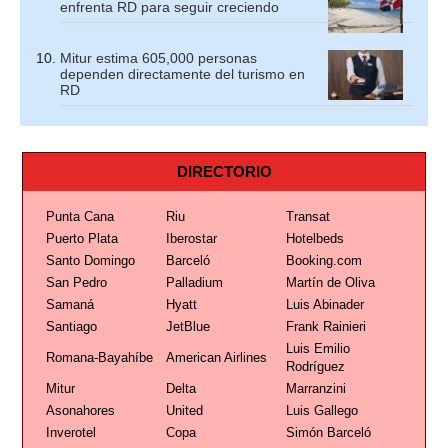
enfrenta RD para seguir creciendo
Mitur estima 605,000 personas
dependen directamente del turismo en
RD
DIRECTORIO
Punta Cana
Riu
Transat
Puerto Plata
Iberostar
Hotelbeds
Santo Domingo
Barceló
Booking.com
San Pedro
Palladium
Martín de Oliva
Samaná
Hyatt
Luis Abinader
Santiago
JetBlue
Frank Rainieri
Luis Emilio
Romana-Bayahíbe
American Airlines
Rodríguez
Mitur
Delta
Marranzini
Asonahores
United
Luis Gallego
Inverotel
Copa
Simón Barceló