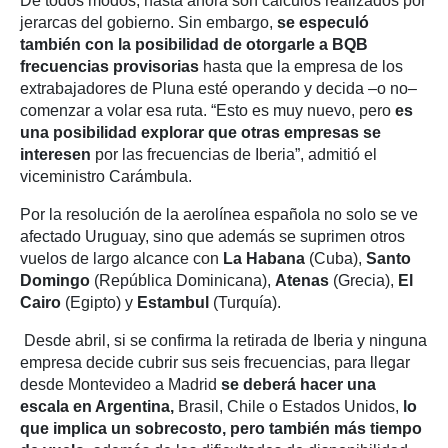
De todos modos, hasta ahora son cálculos realizados por
jerarcas del gobierno. Sin embargo,
se especuló
también con la posibilidad de otorgarle a BQB
frecuencias provisorias
hasta que la empresa de los
extrabajadores de Pluna esté operando y decida –o no–
comenzar a volar esa ruta. “Esto es muy nuevo, pero
es
una posibilidad explorar que otras empresas se
interesen
por las frecuencias de Iberia”, admitió el
viceministro Carámbula.
Por la resolución de la aerolínea española no solo se ve
afectado Uruguay, sino que además se suprimen otros
vuelos de largo alcance con
La Habana
(Cuba),
Santo
Domingo
(República Dominicana),
Atenas
(Grecia),
El
Cairo
(Egipto) y
Estambul
(Turquía).
Desde abril, si se confirma la retirada de Iberia y ninguna
empresa decide cubrir sus seis frecuencias, para llegar
desde Montevideo a Madrid
se deberá hacer una
escala en Argentina,
Brasil, Chile o Estados Unidos,
lo
que implica un sobrecosto, pero también más tiempo