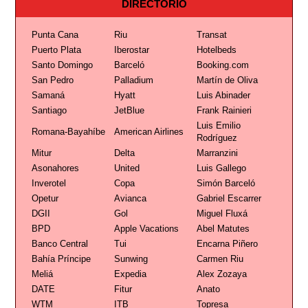
DIRECTORIO
Punta Cana
Riu
Transat
Puerto Plata
Iberostar
Hotelbeds
Santo Domingo
Barceló
Booking.com
San Pedro
Palladium
Martín de Oliva
Samaná
Hyatt
Luis Abinader
Santiago
JetBlue
Frank Rainieri
Luis Emilio
Romana-Bayahíbe
American Airlines
Rodríguez
Mitur
Delta
Marranzini
Asonahores
United
Luis Gallego
Inverotel
Copa
Simón Barceló
Opetur
Avianca
Gabriel Escarrer
DGII
Gol
Miguel Fluxá
BPD
Apple Vacations
Abel Matutes
Banco Central
Tui
Encarna Piñero
Bahía Príncipe
Sunwing
Carmen Riu
Meliá
Expedia
Alex Zozaya
DATE
Fitur
Anato
WTM
ITB
Topresa