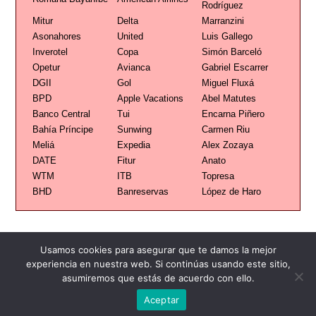
Rodríguez
Mitur
Delta
Marranzini
Asonahores
United
Luis Gallego
Inverotel
Copa
Simón Barceló
Opetur
Avianca
Gabriel Escarrer
DGII
Gol
Miguel Fluxá
BPD
Apple Vacations
Abel Matutes
Banco Central
Tui
Encarna Piñero
Bahía Príncipe
Sunwing
Carmen Riu
Meliá
Expedia
Alex Zozaya
DATE
Fitur
Anato
WTM
ITB
Topresa
BHD
Banreservas
López de Haro
Usamos cookies para asegurar que te damos la mejor
experiencia en nuestra web. Si continúas usando este sitio,
asumiremos que estás de acuerdo con ello.
Publicidad
Redacción
Contacto
Aceptar
Advertencia legal
Todos los derechos reservados
Grupo Preferente