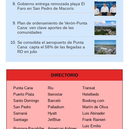
Gobierno entrega remozada playa El
Faro en San Pedro de Macorís
Plan de ordenamiento de Verón-Punta
Cana: ven clave aportes de las
comunidades
Se consolida el aeropuerto de Punta
Cana: capta el 58% de las llegadas a
RD en julio
DIRECTORIO
Punta Cana
Riu
Transat
Puerto Plata
Iberostar
Hotelbeds
Santo Domingo
Barceló
Booking.com
San Pedro
Palladium
Martín de Oliva
Samaná
Hyatt
Luis Abinader
Santiago
JetBlue
Frank Rainieri
Luis Emilio
Romana-Bayahíbe
American Airlines