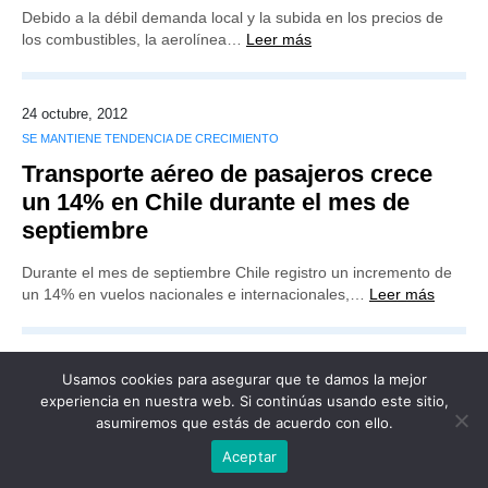
Debido a la débil demanda local y la subida en los precios de
los combustibles, la aerolínea…
Leer más
24 octubre, 2012
SE MANTIENE TENDENCIA DE CRECIMIENTO
Transporte aéreo de pasajeros crece
un 14% en Chile durante el mes de
septiembre
Durante el mes de septiembre Chile registro un incremento de
un 14% en vuelos nacionales e internacionales,…
Leer más
Usamos cookies para asegurar que te damos la mejor
experiencia en nuestra web. Si continúas usando este sitio,
asumiremos que estás de acuerdo con ello.
Publicidad
Redacción
Contacto
Aceptar
Advertencia legal
Todos los derechos reservados
Grupo Preferente