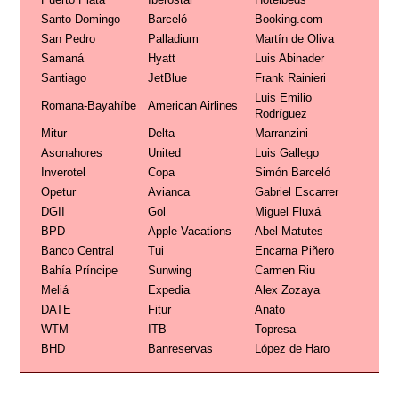
Santo Domingo
Barceló
Booking.com
San Pedro
Palladium
Martín de Oliva
Samaná
Hyatt
Luis Abinader
Santiago
JetBlue
Frank Rainieri
Luis Emilio
Romana-Bayahíbe
American Airlines
Rodríguez
Mitur
Delta
Marranzini
Asonahores
United
Luis Gallego
Inverotel
Copa
Simón Barceló
Opetur
Avianca
Gabriel Escarrer
DGII
Gol
Miguel Fluxá
BPD
Apple Vacations
Abel Matutes
Banco Central
Tui
Encarna Piñero
Bahía Príncipe
Sunwing
Carmen Riu
Meliá
Expedia
Alex Zozaya
DATE
Fitur
Anato
WTM
ITB
Topresa
BHD
Banreservas
López de Haro