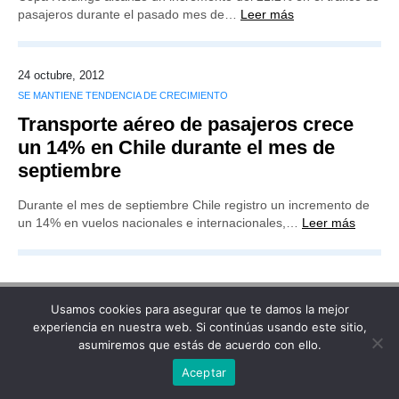
pasajeros durante el pasado mes de…
Leer más
24 octubre, 2012
SE MANTIENE TENDENCIA DE CRECIMIENTO
Transporte aéreo de pasajeros crece
un 14% en Chile durante el mes de
septiembre
Durante el mes de septiembre Chile registro un incremento de
un 14% en vuelos nacionales e internacionales,…
Leer más
Usamos cookies para asegurar que te damos la mejor
experiencia en nuestra web. Si continúas usando este sitio,
Publicidad
Redacción
Contacto
asumiremos que estás de acuerdo con ello.
Advertencia legal
Todos los derechos reservados
Grupo Preferente
Aceptar