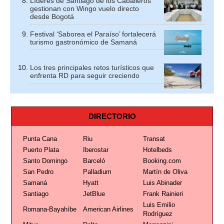
Líderes de Santiago de los Caballeros
gestionan con Wingo vuelo directo
desde Bogotá
Festival ‘Saborea el Paraíso’ fortalecerá
turismo gastronómico de Samaná
Los tres principales retos turísticos que
enfrenta RD para seguir creciendo
DIRECTORIO
Punta Cana
Riu
Transat
Puerto Plata
Iberostar
Hotelbeds
Santo Domingo
Barceló
Booking.com
San Pedro
Palladium
Martín de Oliva
Samaná
Hyatt
Luis Abinader
Santiago
JetBlue
Frank Rainieri
Luis Emilio
Romana-Bayahíbe
American Airlines
Rodríguez