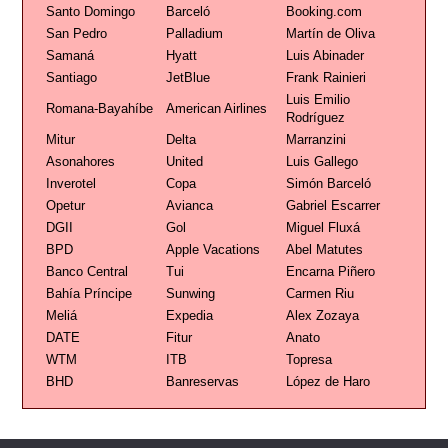
Santo Domingo
Barceló
Booking.com
San Pedro
Palladium
Martín de Oliva
Samaná
Hyatt
Luis Abinader
Santiago
JetBlue
Frank Rainieri
Luis Emilio
Romana-Bayahíbe
American Airlines
Rodríguez
Mitur
Delta
Marranzini
Asonahores
United
Luis Gallego
Inverotel
Copa
Simón Barceló
Opetur
Avianca
Gabriel Escarrer
DGII
Gol
Miguel Fluxá
BPD
Apple Vacations
Abel Matutes
Banco Central
Tui
Encarna Piñero
Bahía Príncipe
Sunwing
Carmen Riu
Meliá
Expedia
Alex Zozaya
DATE
Fitur
Anato
WTM
ITB
Topresa
BHD
Banreservas
López de Haro