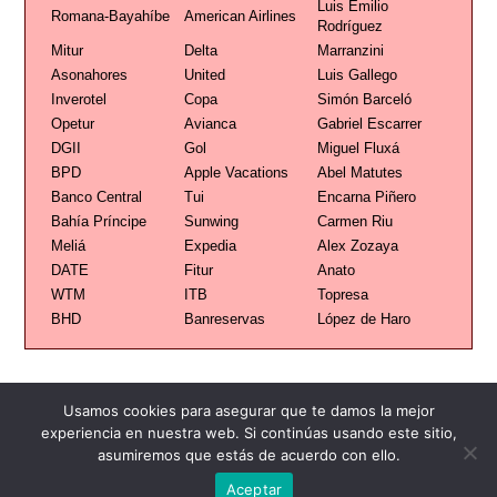
Luis Emilio
Romana-Bayahíbe
American Airlines
Rodríguez
Mitur
Delta
Marranzini
Asonahores
United
Luis Gallego
Inverotel
Copa
Simón Barceló
Opetur
Avianca
Gabriel Escarrer
DGII
Gol
Miguel Fluxá
BPD
Apple Vacations
Abel Matutes
Banco Central
Tui
Encarna Piñero
Bahía Príncipe
Sunwing
Carmen Riu
Meliá
Expedia
Alex Zozaya
DATE
Fitur
Anato
WTM
ITB
Topresa
BHD
Banreservas
López de Haro
Usamos cookies para asegurar que te damos la mejor
experiencia en nuestra web. Si continúas usando este sitio,
asumiremos que estás de acuerdo con ello.
Publicidad
Redacción
Contacto
Aceptar
Advertencia legal
Todos los derechos reservados