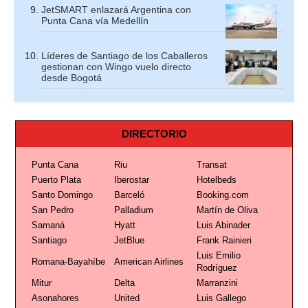
JetSMART enlazará Argentina con
Punta Cana vía Medellín
Líderes de Santiago de los Caballeros
gestionan con Wingo vuelo directo
desde Bogotá
DIRECTORIO
Punta Cana
Riu
Transat
Puerto Plata
Iberostar
Hotelbeds
Santo Domingo
Barceló
Booking.com
San Pedro
Palladium
Martín de Oliva
Samaná
Hyatt
Luis Abinader
Santiago
JetBlue
Frank Rainieri
Luis Emilio
Romana-Bayahíbe
American Airlines
Rodríguez
Mitur
Delta
Marranzini
Asonahores
United
Luis Gallego