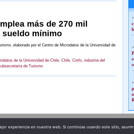
emplea más de 270 mil
c
h
a sueldo mínimo
rismo, elaborado por el Centro de Microdatos de la Universidad de
P
s
rodatos de la Universidad de Chile
,
Chile
,
Corfo
,
industria del
o
ubsecretaría de Turismo
p
a
Publicidad
Redacción
jor experiencia en nuestra web. Si continúas usando este sitio, asumi
ncia legal
Todos los derechos reservados
Grupo Pre