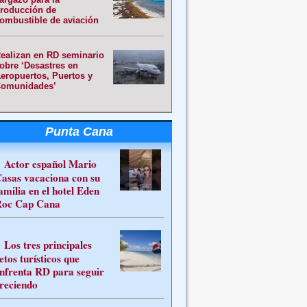
roducción de
ombustible de aviación
ealizan en RD seminario
obre ‘Desastres en
eropuertos, Puertos y
omunidades’
Punta Cana
Actor español Mario
asas vacaciona con su
amilia en el hotel Eden
oc Cap Cana
Los tres principales
etos turísticos que
nfrenta RD para seguir
reciendo