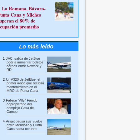
La Romana, Bávaro-
unta Cana y Miches
uperan el 80% de
cupación promedio
Lo más leído
JAC: salida de JetBlue
podría aumentar boletos
aéreos entre Newark y
RD
Un A320 de JetBlue, el
primer avión que recibirá
mantenimiento en el
MRO de Punta Cana
Fallece “Alfy” Fanjul,
copropietario del
complejo Casa de
Campo
Arajet pausa sus vuelos
entre Mendoza y Punta
Cana hasta octubre