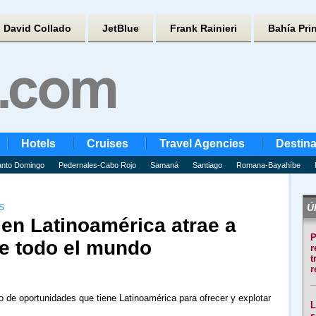
David Collado
JetBlue
Frank Rainieri
Bahía Pri
Hotels
Cruises
Travel Agencies
Destina
nto Domingo
Pedernales-Cabo Rojo
Samaná
Santiago
Romana-Bayahíbe
Úl
S
en Latinoamérica atrae a
P
de todo el mundo
r
t
r
 de oportunidades que tiene Latinoamérica para ofrecer y explotar
L
s