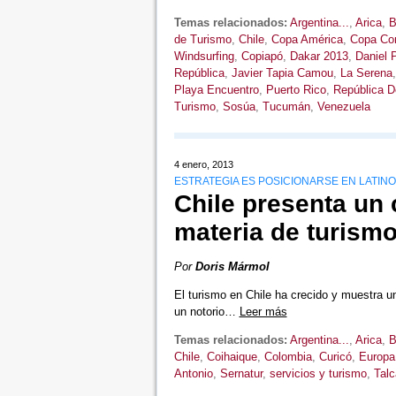
Temas relacionados:
Argentina...
,
Arica
,
B
de Turismo
,
Chile
,
Copa América
,
Copa Con
Windsurfing
,
Copiapó
,
Dakar 2013
,
Daniel 
República
,
Javier Tapia Camou
,
La Serena
Playa Encuentro
,
Puerto Rico
,
República D
Turismo
,
Sosúa
,
Tucumán
,
Venezuela
4 enero, 2013
ESTRATEGIA ES POSICIONARSE EN LATIN
Chile presenta un 
materia de turism
Por
Doris Mármol
El turismo en Chile ha crecido y muestra u
un notorio…
Leer más
Temas relacionados:
Argentina...
,
Arica
,
B
Chile
,
Coihaique
,
Colombia
,
Curicó
,
Europa
Antonio
,
Sernatur
,
servicios y turismo
,
Talc