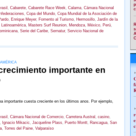
p
rasil
,
Cabarete
,
Cabarete Race Week
,
Calama
,
Cámara Nacional
c
federaciones
,
Copa del Mundo
,
Copa Mundial de la Asociación de
Pardo
,
Enrique Meyer
,
Fomento al Turismo
,
Hermosillo
,
Jardín de la
R
,
Latinoamérica
,
Masters Surf Reunion
,
Mendoza
,
México
,
Perú
,
s
ominicana
,
Serie del Caribe
,
Sernatur
,
Servicio Nacional de
A
C
OAMÉRICA
crecimiento importante en
o
C
f
R
na importante cuesta creciente en los últimos anos. Por ejemplo,
r
rasil
,
Cámara Nacional de Comercio
,
Carretera Austral
,
casino
,
e
,
Ignacio Mikacic
,
Jacqueline Plass
,
Puerto Montt
,
Rancagua
,
San
c
a
,
Torres del Paine
,
Valparaíso