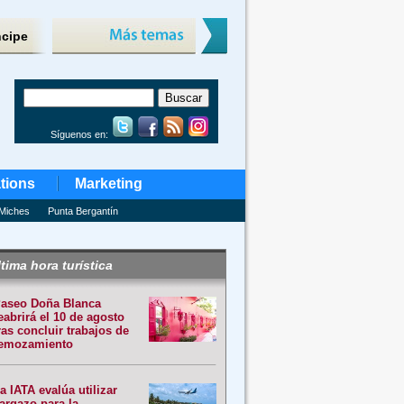
ncipe
Síguenos en:
tions
Marketing
Miches
Punta Bergantín
tima hora turística
aseo Doña Blanca
eabrirá el 10 de agosto
ras concluir trabajos de
emozamiento
a IATA evalúa utilizar
argazo para la