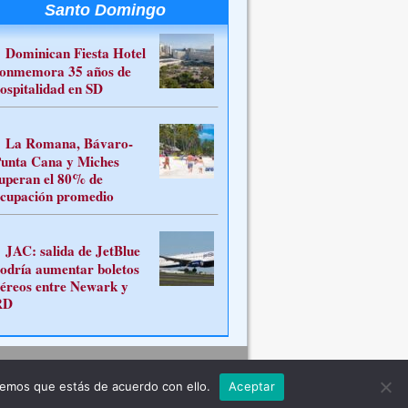
Santo Domingo
Dominican Fiesta Hotel
onmemora 35 años de
ospitalidad en SD
La Romana, Bávaro-
unta Cana y Miches
uperan el 80% de
cupación promedio
JAC: salida de JetBlue
odría aumentar boletos
éreos entre Newark y
RD
Contacto
remos que estás de acuerdo con ello.
Aceptar
ferente