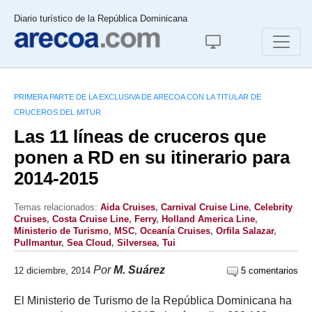
Diario turístico de la República Dominicana
PRIMERA PARTE DE LA EXCLUSIVA DE ARECOA CON LA TITULAR DE
CRUCEROS DEL MITUR
Las 11 líneas de cruceros que
ponen a RD en su itinerario para
2014-2015
Temas relacionados:
Aida Cruises
,
Carnival Cruise Line
,
Celebrity
Cruises
,
Costa Cruise Line
,
Ferry
,
Holland America Line
,
Ministerio de Turismo
,
MSC
,
Oceanía Cruises
,
Orfila Salazar
,
Pullmantur
,
Sea Cloud
,
Silversea
,
Tui
Por
M. Suárez
12 diciembre, 2014
5 comentarios
El Ministerio de Turismo de la República Dominicana ha