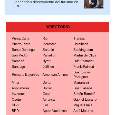
dependen directamente del turismo en
RD
DIRECTORIO
Punta Cana
Riu
Transat
Puerto Plata
Iberostar
Hotelbeds
Santo Domingo
Barceló
Booking.com
San Pedro
Palladium
Martín de Oliva
Samaná
Hyatt
Luis Abinader
Santiago
JetBlue
Frank Rainieri
Luis Emilio
Romana-Bayahíbe
American Airlines
Rodríguez
Mitur
Delta
Marranzini
Asonahores
United
Luis Gallego
Inverotel
Copa
Simón Barceló
Opetur
Avianca
Gabriel Escarrer
DGII
Gol
Miguel Fluxá
BPD
Apple Vacations
Abel Matutes