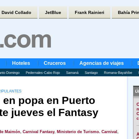
David Collado
JetBlue
Frank Rainieri
Bahía Pri
Hoteles
Cruceros
Agencias de viajes
nto Domingo
Pedernales-Cabo Rojo
Samaná
Santiago
Romana-Bayahíbe
Úl
RIPULANTES
o en popa en Puerto
C
ste jueves el Fantasy
n
C
c
de Maimón
,
Carnival Fantasy
,
Ministerio de Turismo. Carnival
,
A
C