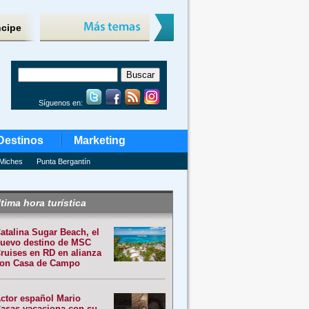
ncipe
Síguenos en:
Destinos
Marketing
Miches
Punta Bergantín
tima hora turística
atalina Sugar Beach, el
uevo destino de MSC
ruises en RD en alianza
on Casa de Campo
ctor español Mario
asas vacaciona con su