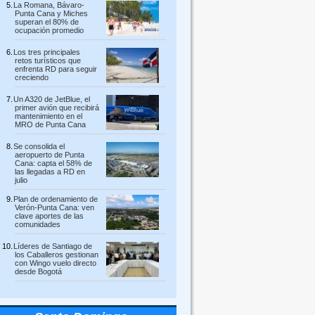
La Romana, Bávaro-
Punta Cana y Miches
superan el 80% de
ocupación promedio
Los tres principales
retos turísticos que
enfrenta RD para seguir
creciendo
Un A320 de JetBlue, el
primer avión que recibirá
mantenimiento en el
MRO de Punta Cana
Se consolida el
aeropuerto de Punta
Cana: capta el 58% de
las llegadas a RD en
julio
Plan de ordenamiento de
Verón-Punta Cana: ven
clave aportes de las
comunidades
Líderes de Santiago de
los Caballeros gestionan
con Wingo vuelo directo
desde Bogotá