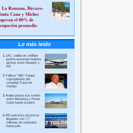
La Romana, Bávaro-
unta Cana y Miches
uperan el 80% de
cupación promedio
Lo más leído
JAC: salida de JetBlue
podría aumentar boletos
aéreos entre Newark y
RD
Fallece “Alfy” Fanjul,
copropietario del
complejo Casa de
Campo
Arajet pausa sus vuelos
entre Mendoza y Punta
Cana hasta octubre
RD pulveriza récord en
llegadas con 7,7
millones de visitantes
hasta julio