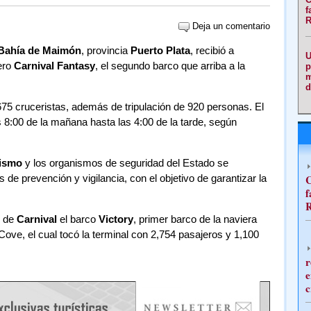
f
R
Deja un comentario
Bahía
de Maimón
, provincia
Puerto Plata
, recibió a
U
ero
Carnival Fantasy
, el segundo barco que arriba a la
p
m
d
,675 cruceristas, además de tripulación de 920 personas. El
s 8:00 de la mañana hasta las 4:00 de la tarde, según
rismo
y los organismos de seguridad del Estado se
de prevención y vigilancia, con el objetivo de garantizar la
C
f
R
o de
Carnival
el barco
Victory
, primer barco de la naviera
ove, el cual tocó la terminal con 2,754 pasajeros y 1,100
r
e
c