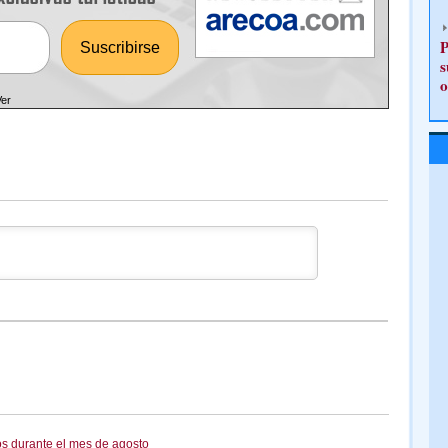
P
s
o
Ver
os durante el mes de agosto