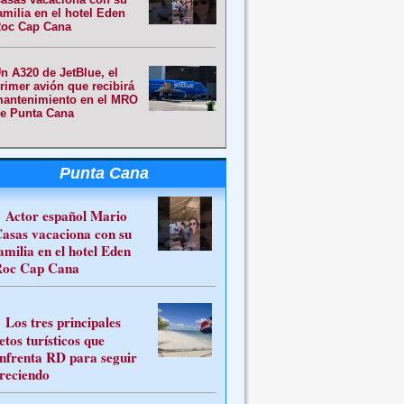
amilia en el hotel Eden
oc Cap Cana
n A320 de JetBlue, el
rimer avión que recibirá
antenimiento en el MRO
e Punta Cana
Punta Cana
Actor español Mario
asas vacaciona con su
amilia en el hotel Eden
oc Cap Cana
Los tres principales
etos turísticos que
nfrenta RD para seguir
reciendo