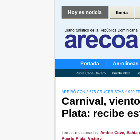
Hoy es noticia
Iberia
Portada
Aerolíneas
Punta Cana-Bávaro
Puerto Plata
Sa
ARRIBÓ CON 2,675 CRUCERISTAS Y 920 T
Carnival, vient
Plata: recibe e
Temas relacionados:
Amber Cove
,
Bahía 
Puerto Plata
,
Victory