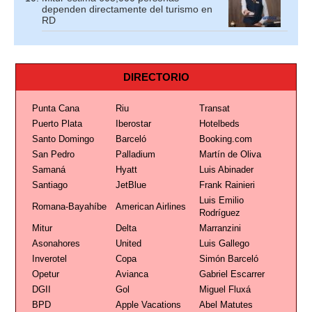
dependen directamente del turismo en
RD
DIRECTORIO
Punta Cana
Riu
Transat
Puerto Plata
Iberostar
Hotelbeds
Santo Domingo
Barceló
Booking.com
San Pedro
Palladium
Martín de Oliva
Samaná
Hyatt
Luis Abinader
Santiago
JetBlue
Frank Rainieri
Luis Emilio
Romana-Bayahíbe
American Airlines
Rodríguez
Mitur
Delta
Marranzini
Asonahores
United
Luis Gallego
Inverotel
Copa
Simón Barceló
Opetur
Avianca
Gabriel Escarrer
DGII
Gol
Miguel Fluxá
BPD
Apple Vacations
Abel Matutes