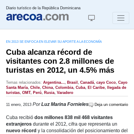
Diario turístico de la República Dominicana
EN 2013 SE ENFOCA EN ELEVAR SU APORTE A LA ECONOMÍA
Cuba alcanza récord de
visitantes con 2.8 millones de
turistas en 2012, un 4.5% más
Temas relacionados:
Argentina...
,
Brasil
,
Canadá
,
cayo Coco
,
Cayo
Santa María
,
Chile
,
China
,
Colombia
,
Cuba
,
El Caribe
,
llegada de
turistas
,
OMT
,
Perú
,
Rusia
,
Varadero
Por
Luz Marina Fornieles
11 enero, 2013
Deja un comentario
Cuba recibió
dos millones 838 mil 468 visitantes
extranjeros
durante el 2012, cifra que representa un
nuevo récord
y la consolidación del posicionamiento del