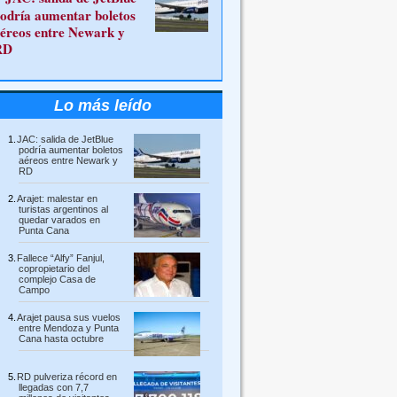
odría aumentar boletos
éreos entre Newark y
RD
Lo más leído
JAC: salida de JetBlue
podría aumentar boletos
aéreos entre Newark y
RD
Arajet: malestar en
turistas argentinos al
quedar varados en
Punta Cana
Fallece “Alfy” Fanjul,
copropietario del
complejo Casa de
Campo
Arajet pausa sus vuelos
entre Mendoza y Punta
Cana hasta octubre
RD pulveriza récord en
llegadas con 7,7