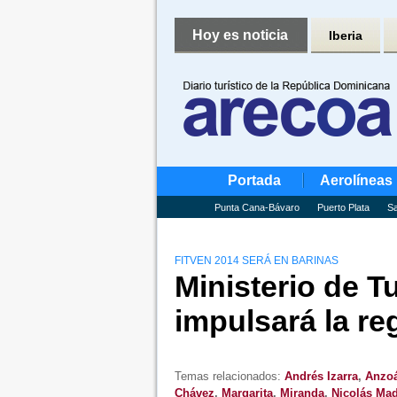
Hoy es noticia
Iberia
Portada
Aerolíneas
Punta Cana-Bávaro
Puerto Plata
Sa
FITVEN 2014 SERÁ EN BARINAS
Ministerio de 
impulsará la re
Temas relacionados:
Andrés Izarra
,
Anzoá
Chávez
,
Margarita
,
Miranda
,
Nicolás Ma