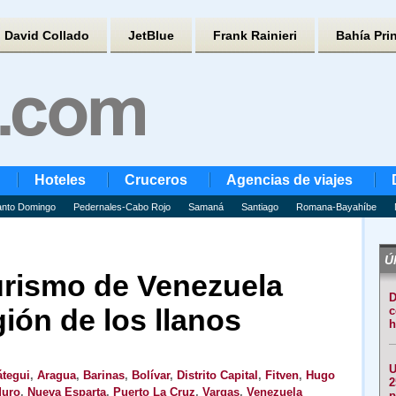
David Collado
JetBlue
Frank Rainieri
Bahía Pri
Hoteles
Cruceros
Agencias de viajes
nto Domingo
Pedernales-Cabo Rojo
Samaná
Santiago
Romana-Bayahíbe
Úl
Turismo de Venezuela
D
gión de los llanos
c
h
U
tegui
,
Aragua
,
Barinas
,
Bolívar
,
Distrito Capital
,
Fitven
,
Hugo
2
duro
,
Nueva Esparta
,
Puerto La Cruz
,
Vargas
,
Venezuela
p