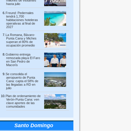
millones de visitantes
hasta julio
Freund: Pedernales
tendrá 1,700
habitaciones hoteleras
operativas al final de
2027
La Romana, Bávaro-
Punta Cana y Miches
superan el 80% de
ocupación promedio
Gobierno entrega
remozada playa El Faro
en San Pedro de
Macorís
Se consolida el
aeropuerto de Punta
Cana: capta el 58% de
las llegadas a RD en
julio
Plan de ordenamiento de
Verón-Punta Cana: ven
clave aportes de las
comunidades
Santo Domingo