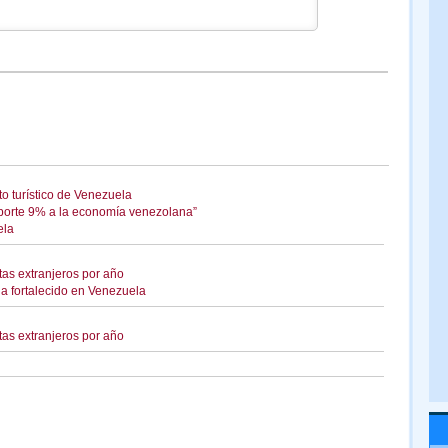
to turístico de Venezuela
porte 9% a la economía venezolana”
ela
tas extranjeros por año
ha fortalecido en Venezuela
tas extranjeros por año