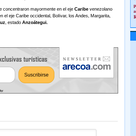
p
 se concentraron mayormente en el eje
Caribe
venezolano
a
en el eje Caribe occidental, Bolívar, los Andes, Margarita,
ruz
, estado
Anzoátegui.
Ver