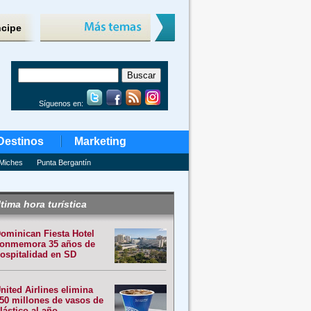
ncipe
Síguenos en:
Destinos
Marketing
Miches
Punta Bergantín
tima hora turística
ominican Fiesta Hotel
onmemora 35 años de
ospitalidad en SD
nited Airlines elimina
50 millones de vasos de
lástico al año