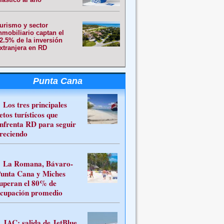
urismo y sector
nmobiliario captan el
2.5% de la inversión
xtranjera en RD
Punta Cana
Los tres principales
etos turísticos que
nfrenta RD para seguir
reciendo
La Romana, Bávaro-
unta Cana y Miches
uperan el 80% de
cupación promedio
JAC: salida de JetBlue