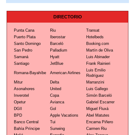
DIRECTORIO
Punta Cana
Riu
Transat
Puerto Plata
Iberostar
Hotelbeds
Santo Domingo
Barceló
Booking.com
San Pedro
Palladium
Martín de Oliva
Samaná
Hyatt
Luis Abinader
Santiago
JetBlue
Frank Rainieri
Luis Emilio
Romana-Bayahíbe
American Airlines
Rodríguez
Mitur
Delta
Marranzini
Asonahores
United
Luis Gallego
Inverotel
Copa
Simón Barceló
Opetur
Avianca
Gabriel Escarrer
DGII
Gol
Miguel Fluxá
BPD
Apple Vacations
Abel Matutes
Banco Central
Tui
Encarna Piñero
Bahía Príncipe
Sunwing
Carmen Riu