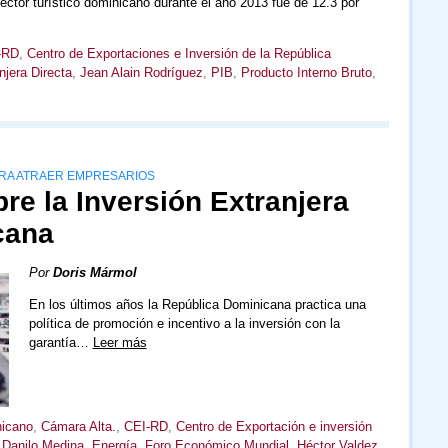
sector turístico dominicano durante el año 2013 fue de 12.3 por
-RD
,
Centro de Exportaciones e Inversión de la República
njera Directa
,
Jean Alain Rodríguez
,
PIB
,
Producto Interno Bruto
,
RA ATRAER EMPRESARIOS
re la Inversión Extranjera
cana
Por
Doris Mármol
En los últimos años la República Dominicana practica una
política de promoción e incentivo a la inversión con la
garantía…
Leer más
nicano
,
Cámara Alta.
,
CEI-RD
,
Centro de Exportación e inversión
,
Danilo Medina
,
Energía
,
Foro Económico Mundial
,
Héctor Valdez