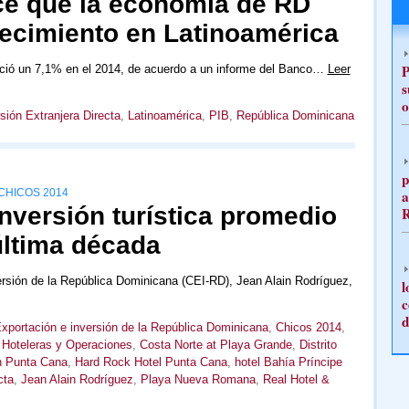
ce que la economía de RD
recimiento en Latinoamérica
P
reció un 7,1% en el 2014, de acuerdo a un informe del Banco…
Leer
s
o
sión Extranjera Directa
,
Latinoamérica
,
PIB
,
República Dominicana
p
a
CHICOS 2014
inversión turística promedio
última década
versión de la República Dominicana (CEI-RD), Jean Alain Rodríguez,
l
c
d
xportación e inversión de la República Dominicana
,
Chicos 2014
,
 Hoteleras y Operaciones
,
Costa Norte at Playa Grande
,
Distrito
 Punta Cana
,
Hard Rock Hotel Punta Cana
,
hotel Bahía Príncipe
cta
,
Jean Alain Rodríguez
,
Playa Nueva Romana
,
Real Hotel &