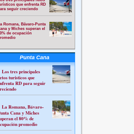
urísticos que enfrenta RD
ara seguir creciendo
a Romana, Bávaro-Punta
ana y Miches superan el
0% de ocupación
romedio
Punta Cana
Los tres principales
etos turísticos que
nfrenta RD para seguir
reciendo
La Romana, Bávaro-
unta Cana y Miches
uperan el 80% de
cupación promedio