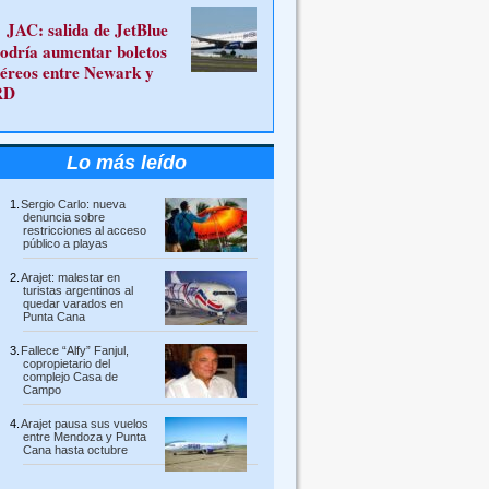
JAC: salida de JetBlue
odría aumentar boletos
éreos entre Newark y
RD
Lo más leído
Sergio Carlo: nueva
denuncia sobre
restricciones al acceso
público a playas
Arajet: malestar en
turistas argentinos al
quedar varados en
Punta Cana
Fallece “Alfy” Fanjul,
copropietario del
complejo Casa de
Campo
Arajet pausa sus vuelos
entre Mendoza y Punta
Cana hasta octubre