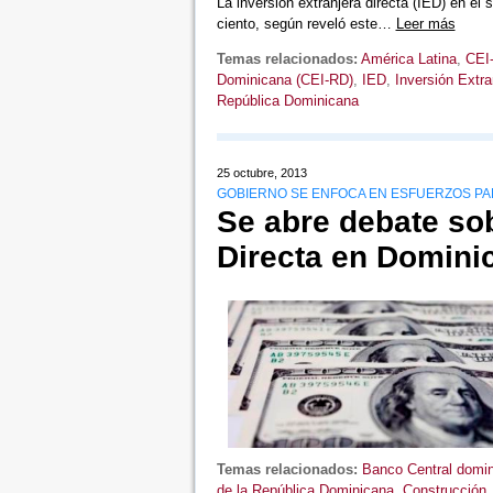
La inversión extranjera directa (IED) en el 
ciento, según reveló este…
Leer más
Temas relacionados:
América Latina
,
CEI
Dominicana (CEI-RD)
,
IED
,
Inversión Extra
República Dominicana
25 octubre, 2013
GOBIERNO SE ENFOCA EN ESFUERZOS PA
Se abre debate sob
Directa en Domini
Temas relacionados:
Banco Central domi
de la República Dominicana
,
Construcción