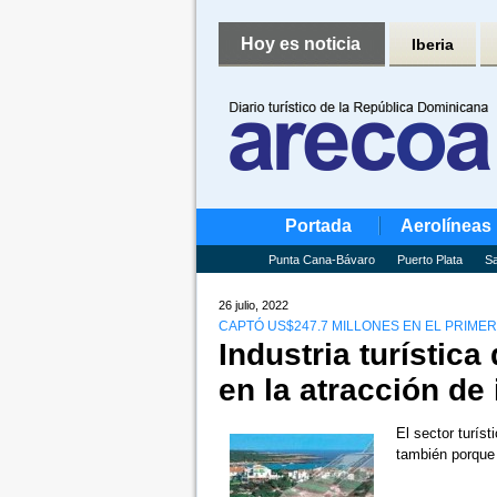
Hoy es noticia
Iberia
Portada
Aerolíneas
Punta Cana-Bávaro
Puerto Plata
Sa
26 julio, 2022
CAPTÓ US$247.7 MILLONES EN EL PRIME
Industria turística
en la atracción de
El sector turíst
también porque 