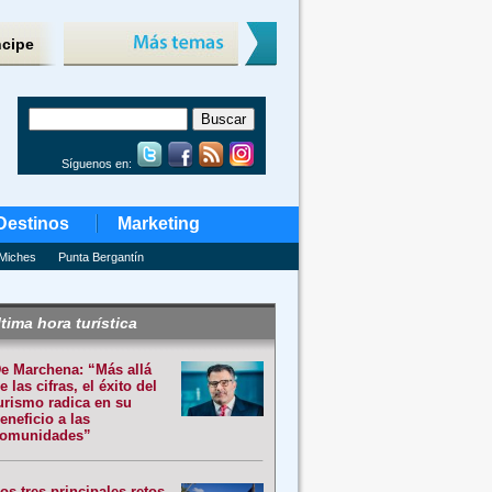
ncipe
Síguenos en:
Destinos
Marketing
Miches
Punta Bergantín
tima hora turística
e Marchena: “Más allá
e las cifras, el éxito del
urismo radica en su
eneficio a las
omunidades”
os tres principales retos