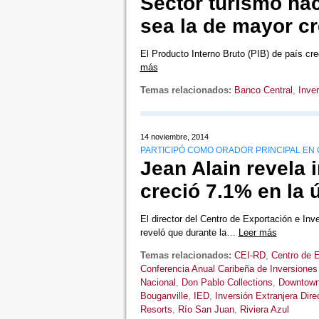
Sector turismo ha
sea la de mayor c
El Producto Interno Bruto (PIB) de país c
más
Temas relacionados:
Banco Central
,
Inver
14 noviembre, 2014
PARTICIPÓ COMO ORADOR PRINCIPAL EN 
Jean Alain revela 
creció 7.1% en la 
El director del Centro de Exportación e In
reveló que durante la…
Leer más
Temas relacionados:
CEI-RD
,
Centro de E
Conferencia Anual Caribeña de Inversiones
Nacional
,
Don Pablo Collections
,
Downtown
Bouganville
,
IED
,
Inversión Extranjera Dire
Resorts
,
Río San Juan
,
Riviera Azul