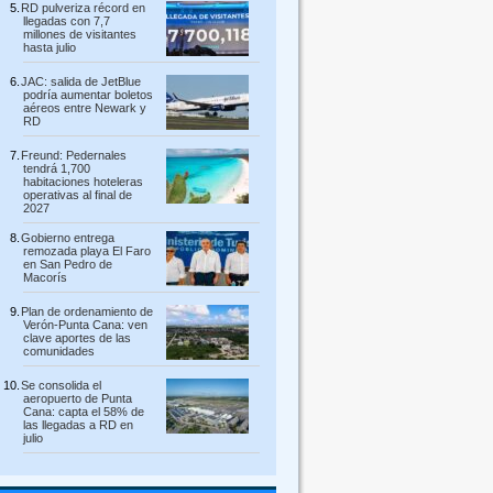
RD pulveriza récord en
llegadas con 7,7
millones de visitantes
hasta julio
JAC: salida de JetBlue
podría aumentar boletos
aéreos entre Newark y
RD
Freund: Pedernales
tendrá 1,700
habitaciones hoteleras
operativas al final de
2027
Gobierno entrega
remozada playa El Faro
en San Pedro de
Macorís
Plan de ordenamiento de
Verón-Punta Cana: ven
clave aportes de las
comunidades
Se consolida el
aeropuerto de Punta
Cana: capta el 58% de
las llegadas a RD en
julio