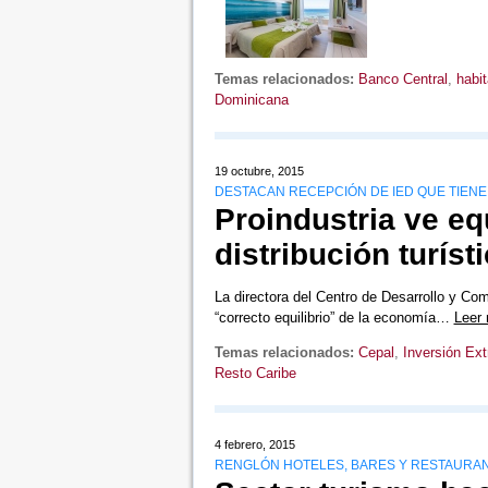
Temas relacionados:
Banco Central
,
habi
Dominicana
19 octubre, 2015
DESTACAN RECEPCIÓN DE IED QUE TIENE 
Proindustria ve eq
distribución turís
La directora del Centro de Desarrollo y Compe
“correcto equilibrio” de la economía…
Leer
Temas relacionados:
Cepal
,
Inversión Ext
Resto Caribe
4 febrero, 2015
RENGLÓN HOTELES, BARES Y RESTAURAN