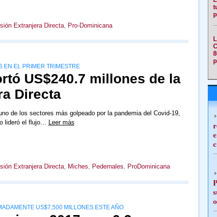
t
p
sión Extranjera Directa
,
Pro-Dominicana
L
C
8
p
S EN EL PRIMER TRIMESTRE
rtó US$240.7 millones de la
ra Directa
uno de los sectores más golpeado por la pandemia del Covid-19,
o lideró el flujo…
Leer más
r
e
c
sión Extranjera Directa
,
Miches
,
Pedernales
,
ProDominicana
P
s
o
MADAMENTE US$7,500 MILLONES ESTE AÑO