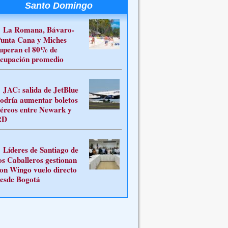
Santo Domingo
La Romana, Bávaro-
unta Cana y Miches
uperan el 80% de
cupación promedio
JAC: salida de JetBlue
odría aumentar boletos
éreos entre Newark y
RD
Líderes de Santiago de
os Caballeros gestionan
on Wingo vuelo directo
esde Bogotá