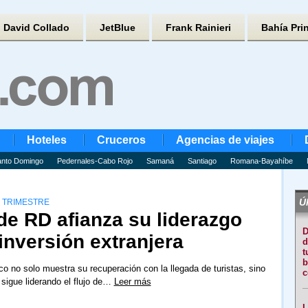
David Collado
JetBlue
Frank Rainieri
Bahía Pri
Hoteles
Cruceros
Agencias de viajes
nto Domingo
Pedernales-Cabo Rojo
Samaná
Santiago
Romana-Bayahíbe
Úl
R TRIMESTRE
 de RD afianza su liderazgo
D
 inversión extranjera
d
t
b
ico no solo muestra su recuperación con la llegada de turistas, sino
c
sigue liderando el flujo de…
Leer más
L