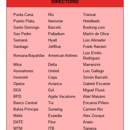
DIRECTORIO
Punta Cana
Riu
Transat
Puerto Plata
Iberostar
Hotelbeds
Santo Domingo
Barceló
Booking.com
San Pedro
Palladium
Martín de Oliva
Samaná
Hyatt
Luis Abinader
Santiago
JetBlue
Frank Rainieri
Luis Emilio
Romana-Bayahíbe
American Airlines
Rodríguez
Mitur
Delta
Marranzini
Asonahores
United
Luis Gallego
Inverotel
Copa
Simón Barceló
Opetur
Avianca
Gabriel Escarrer
DGII
Gol
Miguel Fluxá
BPD
Apple Vacations
Abel Matutes
Banco Central
Tui
Encarna Piñero
Bahía Príncipe
Sunwing
Carmen Riu
Meliá
Expedia
Alex Zozaya
DATE
Fitur
Anato
WTM
ITB
Topresa