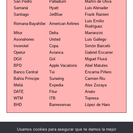
San Pedro
Palladium
Martín de Oliva
Samaná
Hyatt
Luis Abinader
Santiago
JetBlue
Frank Rainieri
Luis Emilio
Romana-Bayahíbe
American Airlines
Rodríguez
Mitur
Delta
Marranzini
Asonahores
United
Luis Gallego
Inverotel
Copa
Simón Barceló
Opetur
Avianca
Gabriel Escarrer
DGII
Gol
Miguel Fluxá
BPD
Apple Vacations
Abel Matutes
Banco Central
Tui
Encarna Piñero
Bahía Príncipe
Sunwing
Carmen Riu
Meliá
Expedia
Alex Zozaya
DATE
Fitur
Anato
WTM
ITB
Topresa
BHD
Banreservas
López de Haro
Usamos cookies para asegurar que te damos la mejor