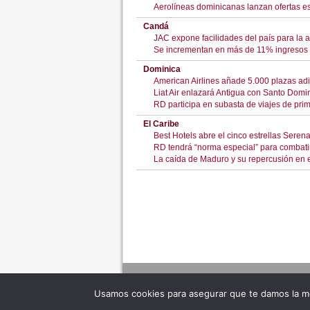
Aerolíneas dominicanas lanzan ofertas es
Candá
JAC expone facilidades del país para la 
Se incrementan en más de 11% ingresos 
Dominica
American Airlines añade 5.000 plazas adi
Liat Air enlazará Antigua con Santo Domin
RD participa en subasta de viajes de pr
El Caribe
Best Hotels abre el cinco estrellas Sere
RD tendrá “norma especial” para combati
La caída de Maduro y su repercusión en 
Usamos cookies para asegurar que te damos la me
Adverte