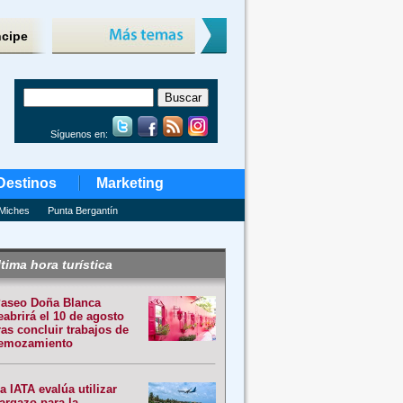
ncipe
Síguenos en:
Destinos
Marketing
Miches
Punta Bergantín
tima hora turística
aseo Doña Blanca
eabrirá el 10 de agosto
ras concluir trabajos de
emozamiento
a IATA evalúa utilizar
argazo para la