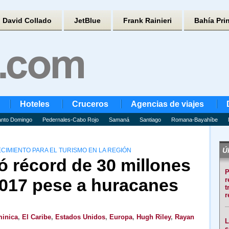
David Collado
JetBlue
Frank Rainieri
Bahía Pri
Hoteles
Cruceros
Agencias de viajes
nto Domingo
Pedernales-Cabo Rojo
Samaná
Santiago
Romana-Bayahíbe
Úl
CIMIENTO PARA EL TURISMO EN LA REGIÓN
ió récord de 30 millones
P
2017 pese a huracanes
r
t
r
inica
,
El Caribe
,
Estados Unidos
,
Europa
,
Hugh Riley
,
Rayan
L
s