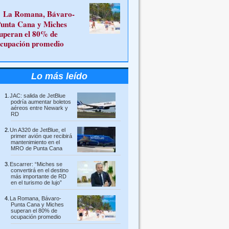
La Romana, Bávaro-
unta Cana y Miches
uperan el 80% de
cupación promedio
Lo más leído
JAC: salida de JetBlue
podría aumentar boletos
aéreos entre Newark y
RD
Un A320 de JetBlue, el
primer avión que recibirá
mantenimiento en el
MRO de Punta Cana
Escarrer: “Miches se
convertirá en el destino
más importante de RD
en el turismo de lujo”
La Romana, Bávaro-
Punta Cana y Miches
superan el 80% de
ocupación promedio