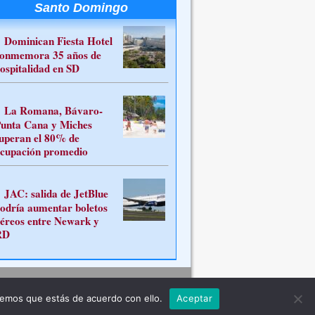
Santo Domingo
Dominican Fiesta Hotel
onmemora 35 años de
ospitalidad en SD
La Romana, Bávaro-
unta Cana y Miches
uperan el 80% de
cupación promedio
JAC: salida de JetBlue
odría aumentar boletos
éreos entre Newark y
RD
Contacto
remos que estás de acuerdo con ello.
Aceptar
ferente