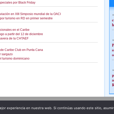
peciales por Black Friday
aviación en XIII Simposio mundial de la OACI
por turismo en RD en primer semestre
c
h
cionales en el Caribe
go a partir del 12 de diciembre
imavera de la CHTAEF
P
s
nade Caribe Club en Punta Cana
o
r sargazo
el turismo dominicano
p
a
Publicidad
Redacción
jor experiencia en nuestra web. Si continúas usando este sitio, asumi
ncia legal
Todos los derechos reservados
Grupo Pre