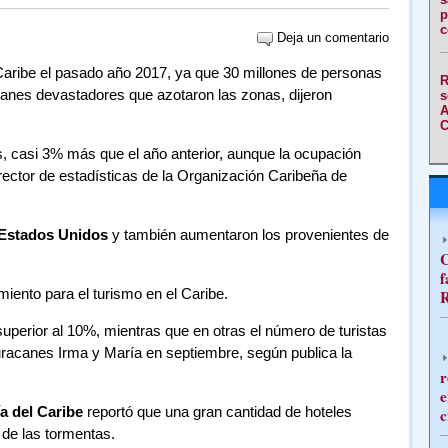
p
c
Deja un comentario
 Caribe el pasado año 2017, ya que 30 millones de personas
R
acanes devastadores que azotaron las zonas, dijeron
s
A
C
s, casi 3% más que el año anterior, aunque la ocupación
irector de estadísticas de la Organización Caribeña de
Estados Unidos
y también aumentaron los provenientes de
C
f
iento para el turismo en el Caribe.
R
uperior al 10%, mientras que en otras el número de turistas
uracanes Irma y María en septiembre, según publica la
r
e
a del Caribe
reportó que una gran cantidad de hoteles
c
 de las tormentas.