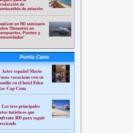
roducción de
ombustible de aviación
ealizan en RD seminario
obre ‘Desastres en
eropuertos, Puertos y
omunidades’
Punta Cana
Actor español Mario
asas vacaciona con su
amilia en el hotel Eden
oc Cap Cana
Los tres principales
etos turísticos que
nfrenta RD para seguir
reciendo