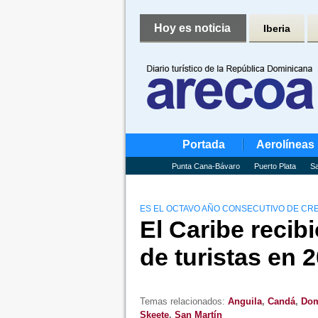
Hoy es noticia
Iberia
Portada
Aerolíneas
Punta Cana-Bávaro
Puerto Plata
Sa
ES EL OCTAVO AÑO CONSECUTIVO DE CRE
El Caribe recib
de turistas en 
Temas relacionados:
Anguila
,
Candá
,
Dom
Skeete
,
San Martín