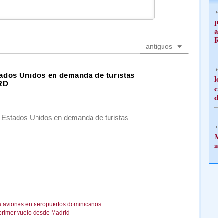
p
a
antiguos
tados Unidos en demanda de turistas
l
 RD
c
d
 Estados Unidos en demanda de turistas
M
a
a aviones en aeropuertos dominicanos
 primer vuelo desde Madrid