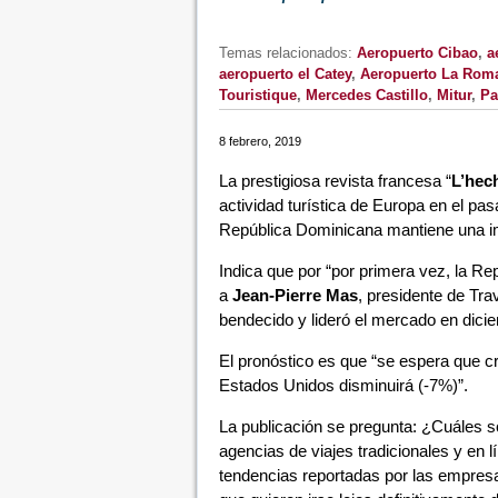
Temas relacionados:
Aeropuerto Cibao
,
a
aeropuerto el Catey
,
Aeropuerto La Rom
Touristique
,
Mercedes Castillo
,
Mitur
,
Pa
8 febrero, 2019
La prestigiosa revista francesa “
L’hec
actividad turística de Europa en el pa
República Dominicana mantiene una impo
Indica que por “por primera vez, la R
a
Jean-Pierre Mas
, presidente de Tra
bendecido y lideró el mercado en dici
El pronóstico es que “se espera que 
Estados Unidos disminuirá (-7%)”.
La publicación se pregunta: ¿Cuáles s
agencias de viajes tradicionales y en l
tendencias reportadas por las empresas