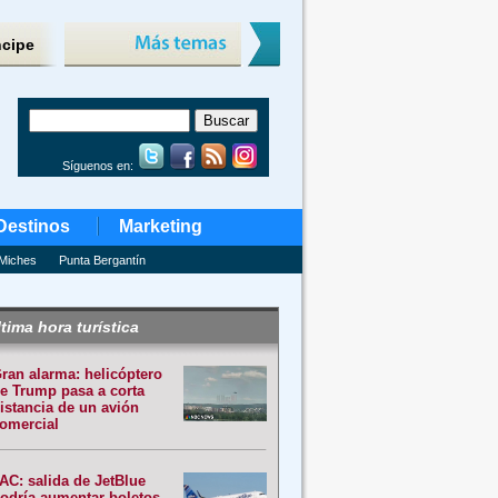
ncipe
Síguenos en:
Destinos
Marketing
Miches
Punta Bergantín
tima hora turística
ran alarma: helicóptero
e Trump pasa a corta
istancia de un avión
omercial
AC: salida de JetBlue
odría aumentar boletos