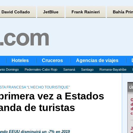
David Collado
JetBlue
Frank Rainieri
Bahía Pri
Hoteles
Cruceros
Agencias de viajes
nto Domingo
Pedernales-Cabo Rojo
Samaná
Santiago
Romana-Bayahíbe
Úl
ISTA FRANCESA “L’HECHO TOURISTIQUE”
primera vez a Estados
G
nda de turistas
d
d
c
J
ando EEUU disminuirá un -7% en 2019
p