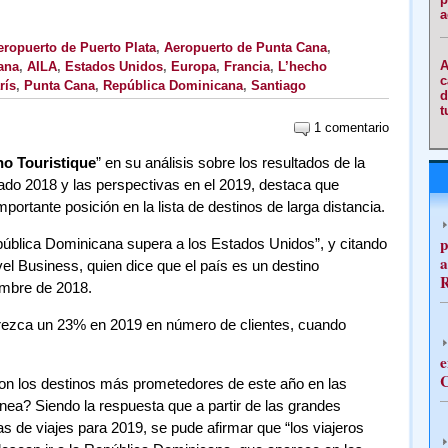
a
eropuerto de Puerto Plata
,
Aeropuerto de Punta Cana
,
A
ana
,
AILA
,
Estados Unidos
,
Europa
,
Francia
,
L’hecho
c
rís
,
Punta Cana
,
República Dominicana
,
Santiago
d
t
1 comentario
ho Touristique
” en su análisis sobre los resultados de la
sado 2018 y las perspectivas en el 2019, destaca que
rtante posición en la lista de destinos de larga distancia.
p
epública Dominicana supera a los Estados Unidos”, y citando
a
vel Business, quien dice que el país es un destino
embre de 2018.
crezca un 23% en 2019 en número de clientes, cuando
e
C
on los destinos más prometedores de este año en las
ínea? Siendo la respuesta que a partir de las grandes
 de viajes para 2019, se pude afirmar que “los viajeros