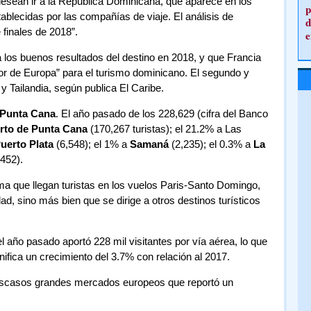
 desean ir a la República Dominicana, que aparece en los
p
ablecidas por las compañías de viaje. El análisis de
d
finales de 2018”.
e
 los buenos resultados del destino en 2018, y que Francia
sor de Europa” para el turismo dominicano. El segundo y
y Tailandia, según publica El Caribe.
Punta Cana
. El año pasado de los 228,629 (cifra del Banco
rto de Punta Cana
(170,267 turistas); el 21.2% a Las
uerto Plata
(6,548); el 1% a
Samaná
(2,235); el 0.3% a
La
452).
a que llegan turistas en los vuelos Paris-Santo Domingo,
ad, sino más bien que se dirige a otros destinos turísticos
 año pasado aportó 228 mil visitantes por vía aérea, lo que
nifica un crecimiento del 3.7% con relación al 2017.
 escasos grandes mercados europeos que reportó un