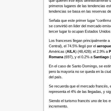
que quieren irse lejos definitivamente
primeros lugares de las tendencias est
tendencias se basa en las reservas de 
Señala que este primer lugar “confirma
se convirtió en líder del mercado emi
tercer lugar lo ocupan Estados Unidos 
Los franceses llegan principalmente a
Central), el 74.5% llegó por el
aeropue
Américas (
AILA
) (48,428); el 2.9% a
P
Romana
(697), y el 0.2% a
Santiago
(
En el caso de Santo Domingo, se estim
pero la mayoría no se queda en la ciud
del país.
Se recuerda que el mercado francés, el
representa el 4% de las llegadas, y sig
Siendo el turismo francés uno de los
incremento.