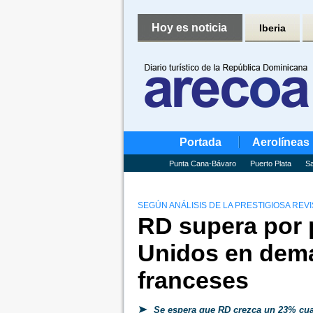
Hoy es noticia
Iberia
Portada
Aerolíneas
Punta Cana-Bávaro
Puerto Plata
Sa
SEGÚN ANÁLISIS DE LA PRESTIGIOSA REV
RD supera por 
Unidos en dema
franceses
Se espera que RD crezca un 23% cu