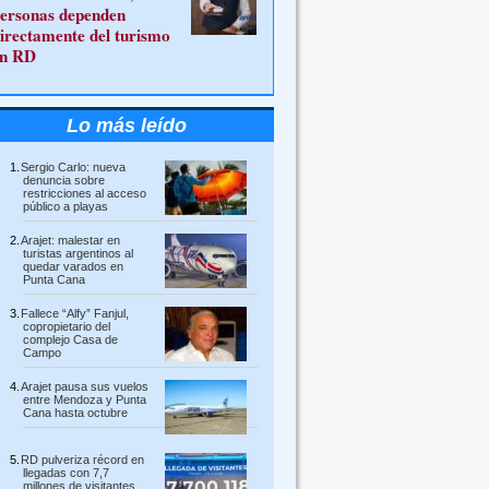
ersonas dependen
irectamente del turismo
n RD
Lo más leído
Sergio Carlo: nueva
denuncia sobre
restricciones al acceso
público a playas
Arajet: malestar en
turistas argentinos al
quedar varados en
Punta Cana
Fallece “Alfy” Fanjul,
copropietario del
complejo Casa de
Campo
Arajet pausa sus vuelos
entre Mendoza y Punta
Cana hasta octubre
RD pulveriza récord en
llegadas con 7,7
millones de visitantes