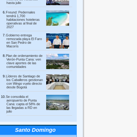
hasta julio
Freund: Pedernales
tendrá 1,700
habitaciones hoteleras
operativas al final de
2027
Gobierno entrega
remozada playa El Faro
en San Pedro de
Macorís
Plan de ordenamiento de
Verón-Punta Cana: ven
clave aportes de las
comunidades
Líderes de Santiago de
los Caballeros gestionan
con Wingo vuelo directo
desde Bogotá
Se consolida el
aeropuerto de Punta
Cana: capta el 58% de
las llegadas a RD en
julio
Santo Domingo