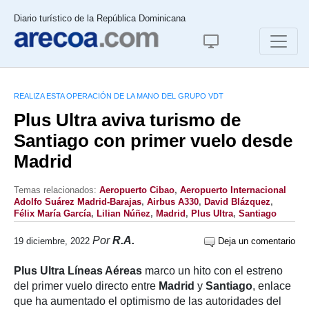
Diario turístico de la República Dominicana
REALIZA ESTA OPERACIÓN DE LA MANO DEL GRUPO VDT
Plus Ultra aviva turismo de
Santiago con primer vuelo desde
Madrid
Temas relacionados:
Aeropuerto Cibao
,
Aeropuerto Internacional
Adolfo Suárez Madrid-Barajas
,
Airbus A330
,
David Blázquez
,
Félix María García
,
Lilian Núñez
,
Madrid
,
Plus Ultra
,
Santiago
Por
R.A.
19 diciembre, 2022
Deja un comentario
Plus Ultra Líneas Aéreas
marco un hito con el estreno
del primer vuelo directo entre
Madrid
y
Santiago
, enlace
que ha aumentado el optimismo de las autoridades del