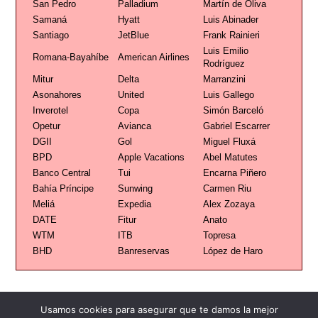
San Pedro
Palladium
Martín de Oliva
Samaná
Hyatt
Luis Abinader
Santiago
JetBlue
Frank Rainieri
Luis Emilio
Romana-Bayahíbe
American Airlines
Rodríguez
Mitur
Delta
Marranzini
Asonahores
United
Luis Gallego
Inverotel
Copa
Simón Barceló
Opetur
Avianca
Gabriel Escarrer
DGII
Gol
Miguel Fluxá
BPD
Apple Vacations
Abel Matutes
Banco Central
Tui
Encarna Piñero
Bahía Príncipe
Sunwing
Carmen Riu
Meliá
Expedia
Alex Zozaya
DATE
Fitur
Anato
WTM
ITB
Topresa
BHD
Banreservas
López de Haro
Usamos cookies para asegurar que te damos la mejor