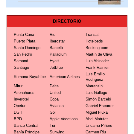
DIRECTORIO
Punta Cana
Riu
Transat
Puerto Plata
Iberostar
Hotelbeds
Santo Domingo
Barceló
Booking.com
San Pedro
Palladium
Martín de Oliva
Samaná
Hyatt
Luis Abinader
Santiago
JetBlue
Frank Rainieri
Luis Emilio
Romana-Bayahíbe
American Airlines
Rodríguez
Mitur
Delta
Marranzini
Asonahores
United
Luis Gallego
Inverotel
Copa
Simón Barceló
Opetur
Avianca
Gabriel Escarrer
DGII
Gol
Miguel Fluxá
BPD
Apple Vacations
Abel Matutes
Banco Central
Tui
Encarna Piñero
Bahía Príncipe
Sunwing
Carmen Riu