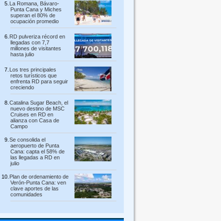
La Romana, Bávaro-
Punta Cana y Miches
superan el 80% de
ocupación promedio
RD pulveriza récord en
llegadas con 7,7
millones de visitantes
hasta julio
Los tres principales
retos turísticos que
enfrenta RD para seguir
creciendo
Catalina Sugar Beach, el
nuevo destino de MSC
Cruises en RD en
alianza con Casa de
Campo
Se consolida el
aeropuerto de Punta
Cana: capta el 58% de
las llegadas a RD en
julio
Plan de ordenamiento de
Verón-Punta Cana: ven
clave aportes de las
comunidades