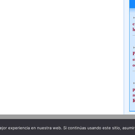
c
h
P
s
o
p
a
Publicidad
Redacción
jor experiencia en nuestra web. Si continúas usando este sitio, asumi
ncia legal
Todos los derechos reservados
Grupo Pre