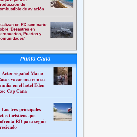
roducción de
ombustible de aviación
ealizan en RD seminario
obre ‘Desastres en
eropuertos, Puertos y
omunidades’
Punta Cana
Actor español Mario
asas vacaciona con su
amilia en el hotel Eden
oc Cap Cana
Los tres principales
etos turísticos que
nfrenta RD para seguir
reciendo