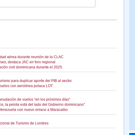
idad aérea durante reunión de la CLAC
es, destaca JAC en foro regional
ación civil dominicana durante el 2025
urismo para duplicar aporte del PIB al sector
vuelos con aerolínea polaca LOT
nudación de vuelos “en los próximos días”
, la pelota está del lado del Gobierno dominicano”
Venezuela con nuevo enlace a Maracaibo
cional de Turismo de Londres