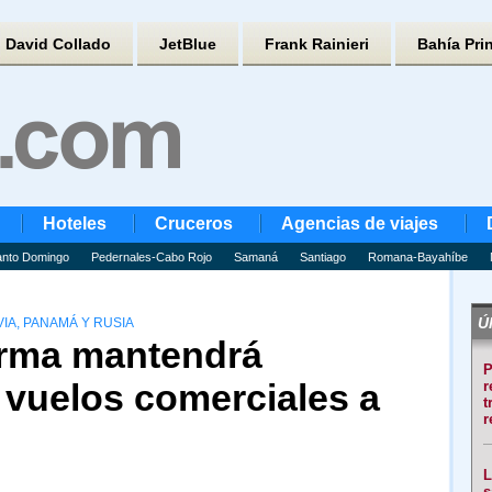
David Collado
JetBlue
Frank Rainieri
Bahía Pri
Hoteles
Cruceros
Agencias de viajes
nto Domingo
Pedernales-Cabo Rojo
Samaná
Santiago
Romana-Bayahíbe
Úl
VIA, PANAMÁ Y RUSIA
irma mantendrá
P
 vuelos comerciales a
r
t
r
L
s