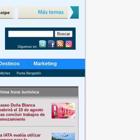
ncipe
Síguenos en:
Destinos
Marketing
Miches
Punta Bergantín
tima hora turística
aseo Doña Blanca
eabrirá el 10 de agosto
ras concluir trabajos de
emozamiento
a IATA evalúa utilizar
argazo para la