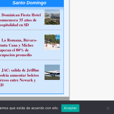
Santo Domingo
Dominican Fiesta Hotel
onmemora 35 años de
ospitalidad en SD
La Romana, Bávaro-
unta Cana y Miches
uperan el 80% de
cupación promedio
JAC: salida de JetBlue
odría aumentar boletos
éreos entre Newark y
RD
Contacto
remos que estás de acuerdo con ello.
Aceptar
ferente