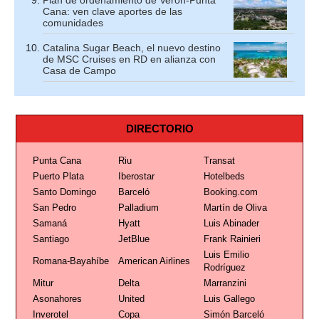
Cana: ven clave aportes de las
comunidades
Catalina Sugar Beach, el nuevo destino
de MSC Cruises en RD en alianza con
Casa de Campo
DIRECTORIO
Punta Cana
Riu
Transat
Puerto Plata
Iberostar
Hotelbeds
Santo Domingo
Barceló
Booking.com
San Pedro
Palladium
Martín de Oliva
Samaná
Hyatt
Luis Abinader
Santiago
JetBlue
Frank Rainieri
Luis Emilio
Romana-Bayahíbe
American Airlines
Rodríguez
Mitur
Delta
Marranzini
Asonahores
United
Luis Gallego
Inverotel
Copa
Simón Barceló