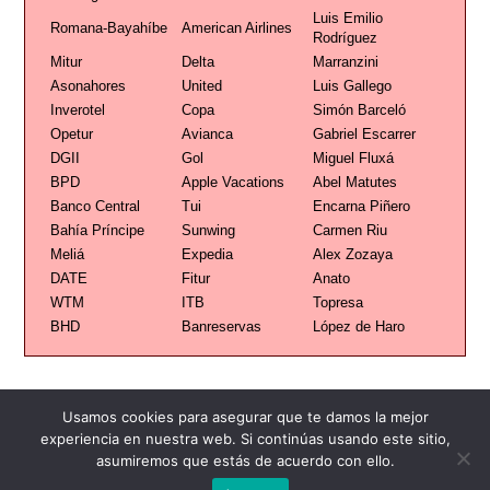
Luis Emilio
Romana-Bayahíbe
American Airlines
Rodríguez
Mitur
Delta
Marranzini
Asonahores
United
Luis Gallego
Inverotel
Copa
Simón Barceló
Opetur
Avianca
Gabriel Escarrer
DGII
Gol
Miguel Fluxá
BPD
Apple Vacations
Abel Matutes
Banco Central
Tui
Encarna Piñero
Bahía Príncipe
Sunwing
Carmen Riu
Meliá
Expedia
Alex Zozaya
DATE
Fitur
Anato
WTM
ITB
Topresa
BHD
Banreservas
López de Haro
Usamos cookies para asegurar que te damos la mejor
experiencia en nuestra web. Si continúas usando este sitio,
asumiremos que estás de acuerdo con ello.
Publicidad
Redacción
Contacto