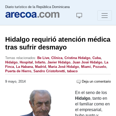
Diario turístico de la República Dominicana
Hidalgo requirió atención médica
tras sufrir desmayo
Temas relacionados:
Be Live
,
Clínica
,
Cristina Hidalgo
,
Cuba
,
Hidalgo
,
Hospital
,
Infarto
,
Javier Hidalgo
,
Juan José Hidalgo
,
La
Finca
,
La Habana
,
Madrid
,
Maria José Hidalgo
,
Miami
,
Pozuelo
,
Puerta de Hierro
,
Sandro Cristoforetti
,
tabaco
9 mayo, 2014
Deja un comentario
En el seno de los
Hidalgo
, tanto en
el familiar como en
el empresarial,
hubo susto y