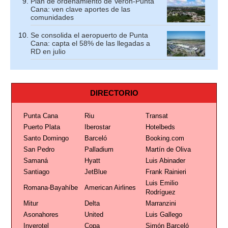
Plan de ordenamiento de Verón-Punta
Cana: ven clave aportes de las
comunidades
Se consolida el aeropuerto de Punta
Cana: capta el 58% de las llegadas a
RD en julio
DIRECTORIO
Punta Cana
Riu
Transat
Puerto Plata
Iberostar
Hotelbeds
Santo Domingo
Barceló
Booking.com
San Pedro
Palladium
Martín de Oliva
Samaná
Hyatt
Luis Abinader
Santiago
JetBlue
Frank Rainieri
Luis Emilio
Romana-Bayahíbe
American Airlines
Rodríguez
Mitur
Delta
Marranzini
Asonahores
United
Luis Gallego
Inverotel
Copa
Simón Barceló